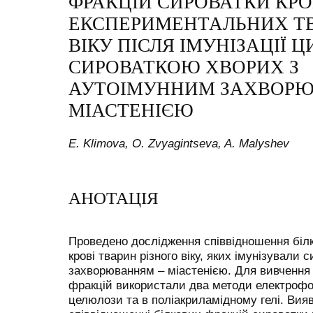
ФРАКЦІЙ СИРОВАТКИ КРО
ЕКСПЕРИМЕНТАЛЬНИХ ТВ
ВІКУ ПІСЛЯ ІМУНІЗАЦІЇ
СИРОВАТКОЮ ХВОРИХ З
АУТОІМУННИМ ЗАХВОРЮ
МІАСТЕНІЄЮ
E. Klimova, O. Zvyagintseva, A. Malyshev
АНОТАЦІЯ
Проведено дослідження співвідношення білк
крові тварин різного віку, яких імунізували
захворюванням – міастенією. Для вивчення 
фракцій використали два методи електрофор
целюлози та в поліакриламідному гелі. Вияв