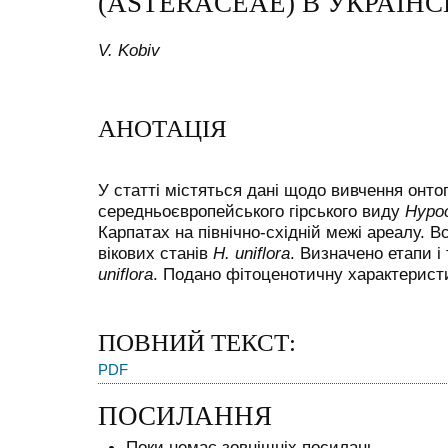
(ASTERACEAE) В УКРАЇН
V. Kobiv
АНОТАЦІЯ
У статті містяться дані щодо вивчення онто
середньоєвропейського гірського виду
Hypoc
Карпатах на північно-східній межі ареалу. 
вікових станів
H. uniflora
. Визначено етапи і
uniflora
. Подано фітоценотичну характерист
ПОВНИЙ ТЕКСТ:
PDF
ПОСИЛАННЯ
Поки немає зовнішніх посилань.