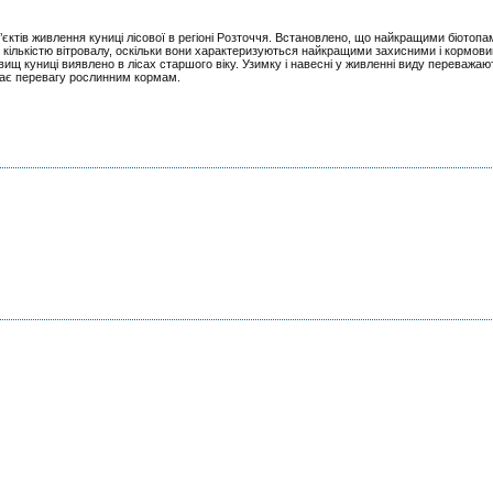
’єктів живлення куниці лісової в регіоні Розточчя. Встановлено, що найкращими біотоп
ою кількістю вітровалу, оскільки вони характеризуються найкращими захисними і кормо
овищ куниці виявлено в лісах старшого віку. Узимку і навесні у живленні виду переважа
надає перевагу рослинним кормам.