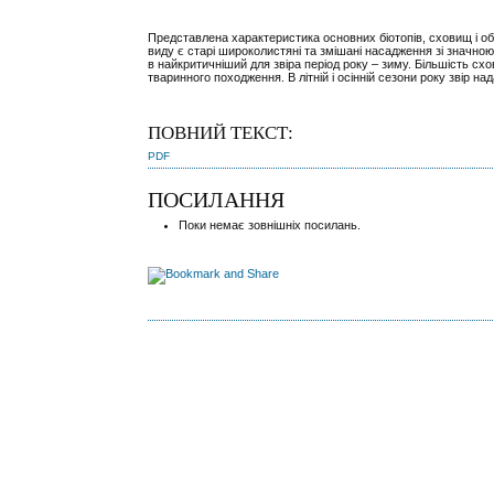
Представлена характеристика основних біотопів, сховищ і об
виду є старі широколистяні та змішані насадження зі значн
в найкритичніший для звіра період року – зиму. Більшість сх
тваринного походження. В літній і осінній сезони року звір 
ПОВНИЙ ТЕКСТ:
PDF
ПОСИЛАННЯ
Поки немає зовнішніх посилань.