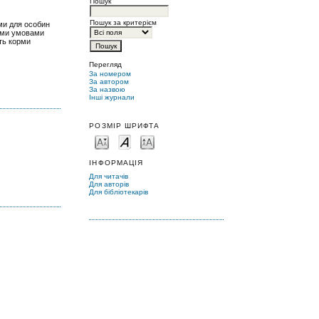
Пошук
Пошук за критерієм
ами для особин
вими умовами
ють корми
Перегляд
За номером
За автором
За назвою
Інші журнали
РОЗМІР ШРИФТА
ІНФОРМАЦІЯ
Для читачів
Для авторів
Для бібліотекарів