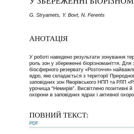
У ЗБЕРЕЖЕННІ БІОРІЗНОМ
G. Stryamets, Y. Bovt, N. Ferents
АНОТАЦІЯ
У роботі наведено результати зонування тер
роль зон у збереженні біорізноманіття. Для
біосферного резервату «Розточчя» найважли
ядро, яке складається з території Природно
заповідних зон Яворівського НПП та РЛП «Р
урочища “Немирів”. Висвітлено позитивні й 
охорони в заповідних ядрах і активної охоро
ПОВНИЙ ТЕКСТ:
PDF