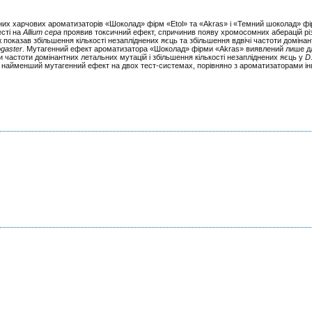
чних харчових ароматизаторів «Шоколад» фірм «Etol» та «Akras» і «Темний шоколад» ф
сті на
Allium cepa
проявив токсичний ефект, спричинив появу хромосомних аберацій різ
 показав збільшення кількості незапліднених яєць та збільшення вдвічі частоти доміна
ogaster
. Мутагенний ефект ароматизатора «Шоколад» фірми «Akras» виявлений лише д
ки частоти домінантних летальних мутацій і збільшення кількості незапліднених яєць у
D
айменший мутагенний ефект на двох тест-системах, порівняно з ароматизаторами інш