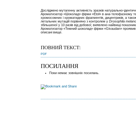
Досліджено мутагенну активність зразків натурально-іденти
Ароматизатор «Шоколад» фірми «Etol» в ана-телофазному те
хромосомних і хроматидних фрагментів, дицентриків, а також
летальних мутацій порівняно з контролем у
Drosophila melan
збільшеної у 10 разів від добової; виявлено найвищі показни
Ароматизатор «Темний шоколад» фірми «Givaudan» проявив н
описані вище.
ПОВНИЙ ТЕКСТ:
PDF
ПОСИЛАННЯ
Поки немає зовнішніх посилань.