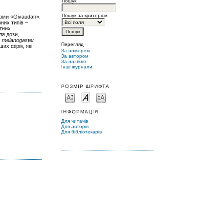
Пошук
Пошук за критерієм
ірми «Givaudan».
них типів –
нтних
ля дози,
. melanogaster
.
Перегляд
их фірм, які
За номером
За автором
За назвою
Інші журнали
РОЗМІР ШРИФТА
ІНФОРМАЦІЯ
Для читачів
Для авторів
Для бібліотекарів