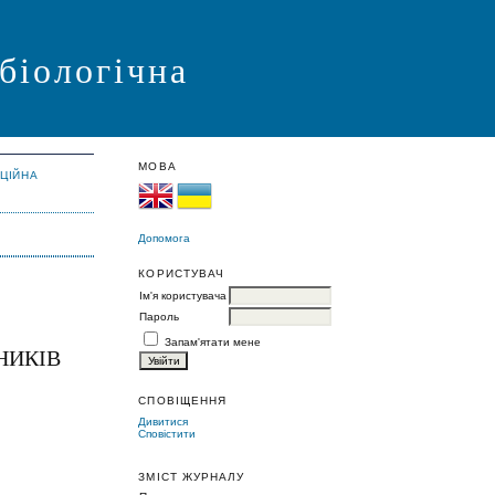
 біологічна
МОВА
АЦІЙНА
Допомога
КОРИСТУВАЧ
Ім'я користувача
Пароль
Запам'ятати мене
НИКІВ
СПОВІЩЕННЯ
Дивитися
Сповістити
ЗМІСТ ЖУРНАЛУ