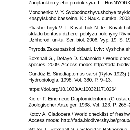
Zooplankton y eho produktsyia. L.: HosNYOR
Monchenko V. Y. Svobodnozhyvushchye tsykl
Kaspyiskoho basseina. K.: Nauk. dumka, 2003.
Pliashechnyk V. I., Kovalchuk N. Ie., Kovalch
skladu bentosu dzherel poblyzu polonyny Rivno
Uzhhorod. un-tu. Ser. biol. 2006. Vyp. 19. S. 1
Pryroda Zakarpatskoi oblasti. Lviv: Vyshcha sh
Boxshall G., Defaye D. Calanoida / World chec
species. 2009. Access mode: http://fada.biodi
Gündüz E. Sinodiaptomus sarsi (Rylov 1923) (
Hydrobiologia. 1998. Vol. 380. P. 9–13.
https://doi.org/10.1023/A:1003211710264
Kiefer F. Eine neue Diaptomidenform (Crustac
Zoologischer Anzeiger. 1938. Vol. 123. P. 265–
Kotov A. Cladocera / World checklist of fresh
Access mode: http://fada.biodiversity.be/grou
Walter T., Boxshall G. Cyclopidae Rafinesque,