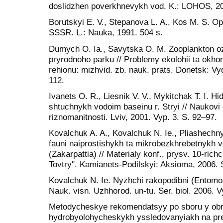
doslidzhen poverkhnevykh vod. K.: LOHOS, 20
Borutskyi E. V., Stepanova L. A., Kos M. S. O
SSSR. L.: Nauka, 1991. 504 s.
Dumych O. Ia., Savytska O. M. Zooplankton o
pryrodnoho parku // Problemy ekolohii ta okh
rehionu: mizhvid. zb. nauk. prats. Donetsk: V
112.
Ivanets O. R., Liesnik V. V., Mykitchak T. I. H
shtuchnykh vodoim baseinu r. Stryi // Naukovi
riznomanitnosti. Lviv, 2001. Vyp. 3. S. 92–97.
Kovalchuk A. A., Kovalchuk N. Ie., Pliashechnyk
fauni naiprostishykh ta mikrobezkhrebetnyk
(Zakarpattia) // Materialy konf., prysv. 10-ric
Tovtry". Kamianets-Podilskyi: Aksioma, 2006. 
Kovalchuk N. Ie. Nyzhchi rakopodibni (Entomo
Nauk. visn. Uzhhorod. un-tu. Ser. biol. 2006. 
Metodycheskye rekomendatsyy po sboru y obr
hydrobyolohycheskykh yssledovanyiakh na p