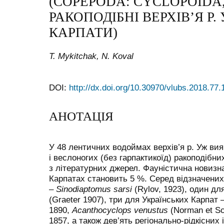
(COPEPODA: CYCLOPOIDA
РАКОПОДІБНІ ВЕРХІВ’Я Р.
КАРПАТИ)
T. Mykitchak, N. Koval
DOI:
http://dx.doi.org/10.30970/vlubs.2018.77.
АНОТАЦІЯ
У 48 лентичних водоймах верхів’я р. Уж вия
і веслоногих (без гарпактикоїд) ракоподібн
з літературних джерел. Фауністична новизна
Карпатах становить 5 %. Серед відзначених
–
Sinodiaptomus sarsi
(Rylov, 1923), один дл
(Graeter 1907), три для Українських Карпат 
1890,
Acanthocyclops venustus
(Norman et Sco
1857, а також дев’ять регіонально-рідкісних