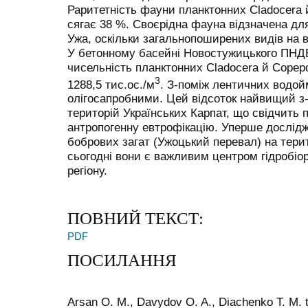
Раритетність фауни планктонних Cladocera 
сягає 38 %. Своєрідна фауна відзначена дл
Ужа, оскільки загальнопоширених видів на в
У бетонному басейні Новостужицького ПНД
чисельність планктонних Cladocera й Copep
3
1288,5 тис.ос./м
. З-поміж лентичних водой
олігосапробними. Цей відсоток найвищий з
територій Українських Карпат, що свідчить 
антропогенну евтрофікацію. Уперше дослід
бобрових загат (Ужоцький перевал) на терит
сьогодні вони є важливим центром гідробіор
регіону.
ПОВНИЙ ТЕКСТ:
PDF
ПОСИЛАННЯ
Arsan O. M., Davydov O. A., Diachenko T. M. 