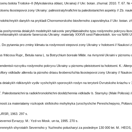
senu bolota Troitske–II (Mykolaivska oblast, Ukraina) // Ukr. botan. zhurnal. 2010. T. 67. № 
otsenu lisostepovoi zony Ukrainy: palinostratyhrafichni ta paleobotanichni aspekty // Zb. nauk
alinolohichnykh danykh na prykladi Chornomorskoho biosfernoho zapovidnyka // Ukr. botan. zh
iia poshyrennia deiakykh modelnykh taksoniv peryhliatsialnoho typu roslynnoho pokryvu liso
ehionalnykh stratoniv fanerozoiu Ukrainy: materialy XXXVII sesii Paleontoloh. tov-va NAN U
. Do pytannia pro zminy klimatu ta roslynnosti stepovoi zony Ukrainy v holotseni // Naukovi
 friticosa Rupr., Betula nana L. ta Botrychium boreale Milde. na rivnynnii Ukraini v piznomu dr
endentsii rozvytku roslynnoho pokryvu Ukrainy u piznomu pleistotseni ta holotseni. K.: Alterp
oflory vidkladiv alleredu ta piznoho driasu livoberezhzhia lisostepovoi zony Ukrainy // Nauko
iia deiakykh ridkisnykh vydiv vyshchykh sporovykh roslyn na terytorii Ovrutskoho kriazhu v 13 
. Paleobotanichni ta radiokhronolohichni doslidzhennia vidkladiv b. Starnyky (Male Polissia) /
lynnosti za materialamy rozkopok skifskoho mohylnyka (urochyshche Pereshchepyno, Poltavsk
N URSR, 1963. 297 s.
evernoi Evrazyy. M.: Yzd-vo Mosk. un-ta, 1995. 270 s.
ennykh shyrotakh Severnoho y Yuzhnoho polusharyi za poslednye 130 000 let. M.: HEOS, 