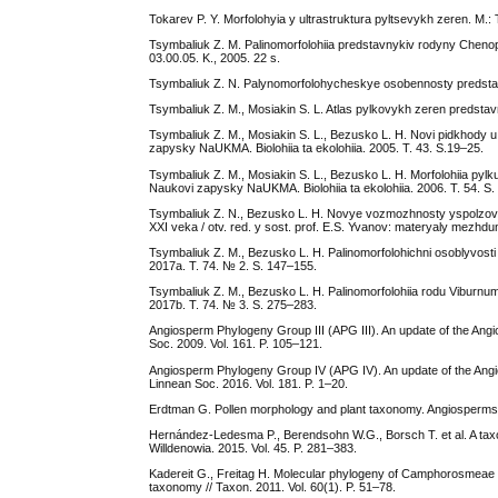
Tokarev P. Y. Morfolohyia y ultrastruktura pyltsevykh zeren. M.:
Tsymbaliuk Z. M. Palinomorfolohiia predstavnykiv rodyny Chenopo
03.00.05. K., 2005. 22 s.
Tsymbaliuk Z. N. Palynomorfolohycheskye osobennosty predstavy
Tsymbaliuk Z. M., Mosiakin S. L. Atlas pylkovykh zeren predsta
Tsymbaliuk Z. M., Mosiakin S. L., Bezusko L. H. Novi pidkhody u 
zapysky NaUKMA. Biolohiia ta ekolohiia. 2005. T. 43. S.19–25.
Tsymbaliuk Z. M., Mosiakin S. L., Bezusko L. H. Morfolohiia pylku 
Naukovi zapysky NaUKMA. Biolohiia ta ekolohiia. 2006. T. 54. S.
Tsymbaliuk Z. N., Bezusko L. H. Novye vozmozhnosty yspolzovan
XXI veka / otv. red. y sost. prof. E.S. Yvanov: materyaly mezhdu
Tsymbaliuk Z. M., Bezusko L. H. Palinomorfolohichni osoblyvosti 
2017a. T. 74. № 2. S. 147–155.
Tsymbaliuk Z. M., Bezusko L. H. Palinomorfolohiia rodu Viburnum 
2017b. T. 74. № 3. S. 275–283.
Angiosperm Phylogeny Group III (APG III). An update of the Angios
Soc. 2009. Vol. 161. P. 105–121.
Angiosperm Phylogeny Group IV (APG IV). An update of the Angiosp
Linnean Soc. 2016. Vol. 181. P. 1–20.
Erdtman G. Pollen morphology and plant taxonomy. Angiosperms. 
Hernández-Ledesma P., Berendsohn W.G., Borsch T. et al. A taxon
Willdenowia. 2015. Vol. 45. P. 281–383.
Kadereit G., Freitag H. Molecular phylogeny of Camphorosmeae 
taxo­nomy // Taxon. 2011. Vol. 60(1). P. 51–78.