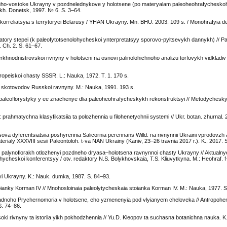
yuho-vostoke Ukrayny v pozdnelednykove y holotsene (po materyalam paleoheohrafychesko
h. Donetsk, 1997. № 6. S. 3–64.
korreliatsyia s terrytoryei Belarusy / YHAN Ukrayny. Mn. BHU. 2003. 109 s. / Monohrafyia 
tory stepei (k paleofytotsenolohycheskoi ynterpretatsyy sporovo-pyltsevykh dannykh) // 
. Ch. 2. S. 61–67.
rkhnodnistrovskoi rivnyny v holotseni na osnovi palinolohichnoho analizu torfovykh vidkladiv /
vropeiskoi chasty SSSR. L.: Nauka, 1972. T. 1. 170 s.
 skotovodov Russkoi ravnyny. M.: Nauka, 1991. 193 s.
leoflorystyky y ee znachenye dlia paleoheohrafycheskykh rekonstruktsyi // Metodychesk
 prahmatychna klasyfikatsiia ta polozhennia u filohenetychnii systemi // Ukr. botan. zhurnal. 
ova dyferentsiatsiia poshyrennia Salicornia perennans Willd. na rivnynnii Ukraini vprodovzh 
erialy XXXVIII sesii Paleontoloh. t-va NAN Ukrainy (Kaniv, 23–26 travnia 2017 r.). K., 2017.
v palynoflorakh otlozhenyi pozdneho dryasa–holotsena ravnynnoi chasty Ukrayny // Aktualn
cheskoi konferentsyy / otv. redaktory N.S. Bolykhovskaia, T.S. Kliuvytkyna. M.: Heohraf. f
i Ukrayny. K.: Nauk. dumka, 1987. S. 84–93.
nky Korman IV // Mnohosloinaia paleolytycheskaia stoianka Korman IV. M.: Nauka, 1977. S
noho Prychernomoria v holotsene, eho yzmenenyia pod vlyianyem cheloveka // Antropohen
S. 74–86.
oki rivnyny ta istoriia yikh pokhodzhennia // Yu.D. Kleopov ta suchasna botanichna nauka. K