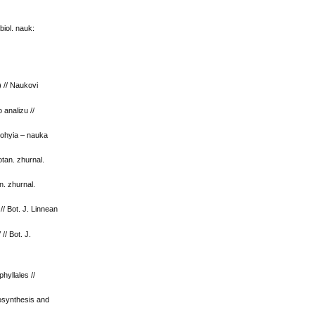
biol. nauk:
) // Naukovi
 analizu //
lohyia – nauka
otan. zhurnal.
n. zhurnal.
// Bot. J. Linnean
// Bot. J.
hyllales //
osynthesis and