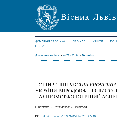
Вісник Львів
ДОМАШНЯ СТОРІНКА
ПРО НАС
УВІЙТИ
ПОШ
ЕТИКА
Домашня сторінка
>
№ 77 (2018)
>
Bezusko
ПОШИРЕННЯ
KOCHIA PROSTRATA
УКРАЇНИ ВПРОДОВЖ ПІЗНЬОГО 
ПАЛІНОМОРФОЛОГІЧНИЙ АСПЕ
L. Bezusko, Z. Tsymbalyuk, S. Mosyakin
DOI:
http://dx.doi.org/10.30970/vlubs.2018.77.04