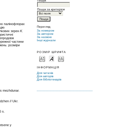
Пошук
Пошук за критерієм
них палінофлорах
Перегляд
цію
За номером
илкових зерен
K.
За автором
ористичні
За назвою
 впродовж
Інші журнали
ережної частини
жень: розміри
РОЗМІР ШРИФТА
ІНФОРМАЦІЯ
Для читачів
Для авторів
Для бібліотекарів
. s mezhdunar.
dzhen // Ukr.
6 s.
otsene y