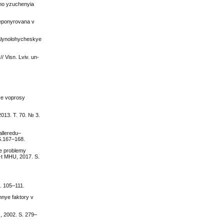
ho yzuchenyia
deponyrovana v
Palynolohycheskye
/ Visn. Lviv. un-
ye voprosy
2013. T. 70. № 3.
alleredu–
 S.167–168.
ye problemy
-t MHU, 2017. S.
. 105–111.
nye faktory v
., 2002. S. 279–