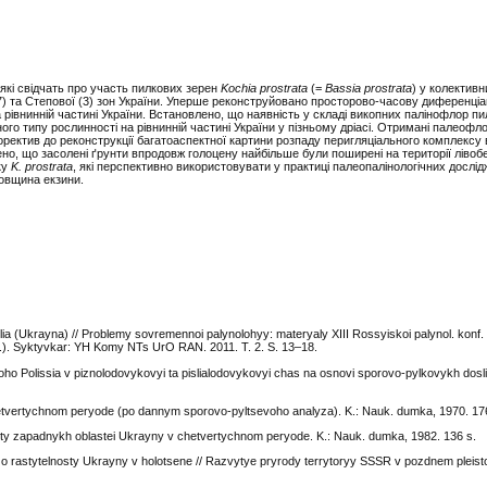
які свідчать про участь пилкових зерен
Kochia prostrata
(=
Bassia prostrata
) у колектив
ї (7) та Степової (3) зон України. Уперше реконструйовано просторово-часову диференціа
 рівнинній частині України. Встановлено, що наявність у складі викопних палінофлор п
о типу рослинності на рівнинній частині України у пізньому дріасі. Отримані палеофл
оректив до реконструкції багатоаспектної картини розпаду перигляціального комплексу
но, що засолені ґрунти впродовж голоцену найбільше були поширені на території лівоб
ку
K. prostrata
, які перспективно використовувати у практиці палеопалінологічних дослід
 товщина екзини.
ia (Ukrayna) // Problemy sovremennoi palynolohyy: materyaly XIII Rossyiskoi palynol. konf
.). Syktyvkar: YH Komy NTs UrO RAN. 2011. T. 2. S. 13–18.
koho Polissia v piznolodovykovyi ta pislialodovykovyi chas na osnovi sporovo-pylkovykh dosli
hetvertychnom peryode (po dannym sporovo-pyltsevoho analyza). K.: Nauk. dumka, 1970. 17
lnosty zapadnykh oblastei Ukrayny v chetvertychnom peryode. K.: Nauk. dumka, 1982. 136 s.
e o rastytelnosty Ukrayny v holotsene // Razvytye pryrody terrytoryy SSSR v pozdnem pleist