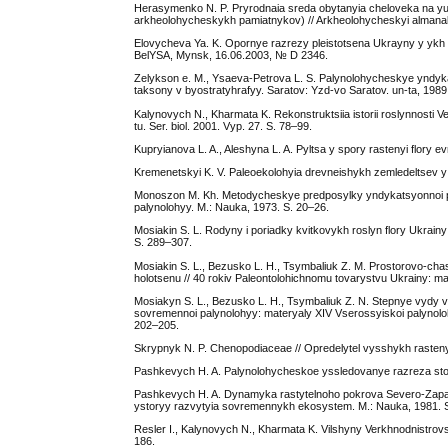
Herasymenko N. P. Pryrodnaia sreda obytanyia cheloveka na 
arkheolohycheskykh pamiatnykov) // Arkheolohycheskyi almanak
Elovycheva Ya. K. Opornye razrezy pleistotsena Ukrayny y ykh 
BelYSA, Mynsk, 16.06.2003, № D 2346.
Zelykson e. M., Ysaeva-Petrova L. S. Palynolohycheskye yndyka
taksony v byostratyhrafyy. Saratov: Yzd-vo Saratov. un-ta, 1989
Kalynovych N., Kharmata K. Rekonstruktsiia istorii roslynnosti Ve
tu. Ser. biol. 2001. Vyp. 27. S. 78–99.
Kupryianova L. A., Aleshyna L. A. Pyltsa y spory rastenyi flory e
Kremenetskyi K. V. Paleoekolohyia drevneishykh zemledeltsev y
Monoszon M. Kh. Metodycheskye predposylky yndykatsyonnoi pa
palynolohyy. M.: Nauka, 1973. S. 20–26.
Mosiakin S. L. Rodyny i poriadky kvitkovykh roslyn flory Ukrainy:
S. 289–307.
Mosiakin S. L., Bezusko L. H., Tsymbaliuk Z. M. Prostorovo-chas
holotsenu // 40 rokiv Paleontolohichnomu tovarystvu Ukrainy: mat
Mosiakyn S. L., Bezusko L. H., Tsymbaliuk Z. N. Stepnye vydy 
sovremennoi palynolohyy: materyaly XIV Vserossyiskoi palynolohy
202–205.
Skrypnyk N. P. Chenopodiaceae // Opredelytel vysshykh rasteny
Pashkevych H. A. Palynolohycheskoe yssledovanye razreza stoia
Pashkevych H. A. Dynamyka rastytelnoho pokrova Severo-Zapad
ystoryy razvytyia sovremennykh ekosystem. M.: Nauka, 1981. 
Resler I., Kalynovych N., Kharmata K. Vilshyny Verkhnodnistrovs
186.