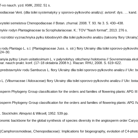
 T-vo nauch. yzd. KMK, 2002. 51 s.
diaceae Vent. (dlia tsilei systematyky y sporovo-pylkovoho analizu): avtoref. dys. … kand. 
telei semeistva Chenopodiaceae // Botan. zhurnal. 2008. T. 93. № 3. S. 430–438.
vnykiv rodyn Plantaginaceae ta Scrophulariaceae. K.: TOV "Nash format", 2013. 276 s.
rozrobtsi vyznachnyka pylku lobodovykh dlia tsilei pylkovoho analizu (taksony flory Ukrainy
rodu Plantago L. s.l. (Plantaginaceae Juss. s. str.) flory Ukrainy dlia tsilei sporovo-pylkovoho
 24–30.
yia pyltsy Linum usitatissimum L. v palynolohyy otlozhenyi holotsena // Sovremennaia eko
nar. nauch-prakt. konf. (17–18 oktiabria 2008 h.). Riazan: RHU, 2008. S. 619–622.
predstavnykiv rodu Sambucus L. flory Ukrainy dlia tsilei sporovo-pylkovoho analizu // Ukr. b
L. (Viburnaceae / Adoxaceae) flory Ukrainy dlia tsilei sporovo-pylkovoho analizu // Ukr. bota
perm Phylogeny Group classification for the orders and families of flowering plants: APG III 
erm Phylogeny Group classification for the orders and families of flowering plants: APG IV 
Stockholm: Almqvist & Wiksell, 1952. 539 pp.
omic backbone for the global synthesis of species diversity in the angiosperm order Caryop
(Camphorosmoideae, Chenopodiaceae): Implications for biogeography, evolution of C4-phot