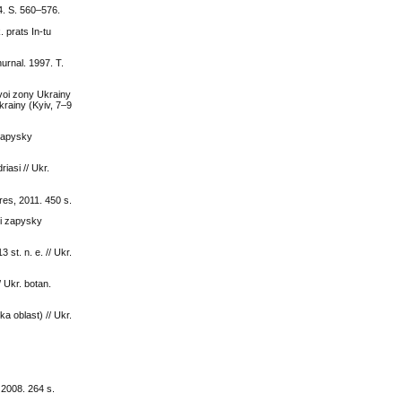
4. S. 560–576.
. prats In-tu
urnal. 1997. T.
voi zony Ukrainy
krainy (Kyiv, 7–9
 zapysky
iasi // Ukr.
res, 2011. 450 s.
vi zapysky
st. n. e. // Ukr.
/ Ukr. botan.
a oblast) // Ukr.
2008. 264 s.