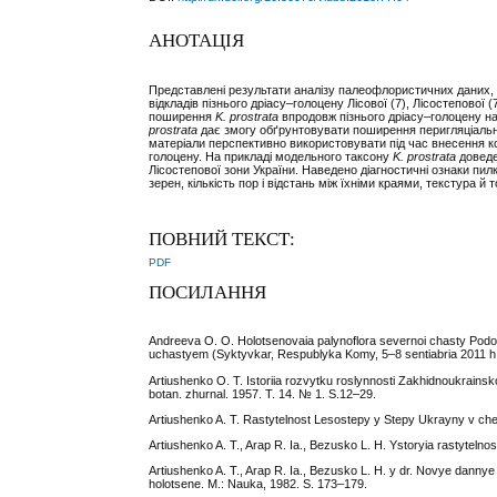
АНОТАЦІЯ
Представлені результати аналізу палеофлористичних даних, 
відкладів пізнього дріасу–голоцену Лісової (7), Лісостепово
поширення
K. prostrata
впродовж пізнього дріасу–голоцену на
prostrata
дає змогу обґрунтовувати поширення перигляціальног
матеріали перспективно використовувати під час внесення к
голоцену. На прикладі модельного таксону
K. prostrata
доведе
Лісостепової зони України. Наведено діагностичні ознаки пил
зерен, кількість пор і відстань між їхніми краями, текстура й
ПОВНИЙ ТЕКСТ:
PDF
ПОСИЛАННЯ
Andreeva O. O. Holotsenovaia palynoflora severnoi chasty Podol
uchastyem (Syktyvkar, Respublyka Komy, 5–8 sentiabria 2011 h
Artiushenko O. T. Istoriia rozvytku roslynnosti Zakhidnoukrains
botan. zhurnal. 1957. T. 14. № 1. S.12–29.
Artiushenko A. T. Rastytelnost Lesostepy y Stepy Ukrayny v c
Artiushenko A. T., Arap R. Ia., Bezusko L. H. Ystoryia rastyte
Artiushenko A. T., Arap R. Ia., Bezusko L. H. y dr. Novye danny
holotsene. M.: Nauka, 1982. S. 173–179.