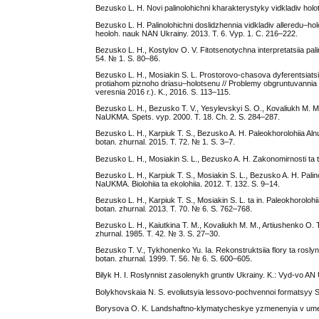
Bezusko L. H. Novi palinolohichni kharakterystyky vidkladiv holot
Bezusko L. H. Palinolohichni doslidzhennia vidkladiv alleredu–hol
heoloh. nauk NAN Ukrainy. 2013. T. 6. Vyp. 1. C. 216–222.
Bezusko L. H., Kostylov O. V. Fitotsenotychna interpretatsiia p
54. № 1. S. 80–86.
Bezusko L. H., Mosiakin S. L. Prostorovo-chasova dyferentsiats
protiahom piznoho driasu–holotsenu // Problemy obgruntuvannia r
veresnia 2016 r.). K., 2016. S. 113–115.
Bezusko L. H., Bezusko T. V., Yesylevskyi S. O., Kovaliukh M. M
NaUKMA. Spets. vyp. 2000. T. 18. Ch. 2. S. 284–287.
Bezusko L. H., Karpiuk T. S., Bezusko A. H. Paleokhorolohiia Alnus
botan. zhurnal. 2015. T. 72. № 1. S. 3–7.
Bezusko L. H., Mosiakin S. L., Bezusko A. H. Zakonomirnosti ta t
Bezusko L. H., Karpiuk T. S., Mosiakin S. L., Bezusko A. H. Palin
NaUKMA. Biolohiia ta ekolohiia. 2012. T. 132. S. 9–14.
Bezusko L. H., Karpiuk T. S., Mosiakin S. L. ta in. Paleokhoroloh
botan. zhurnal. 2013. T. 70. № 6. S. 762–768.
Bezusko L. H., Kaiutkina T. M., Kovaliukh M. M., Artiushenko O. T
zhurnal. 1985. T. 42. № 3. S. 27–30.
Bezusko T. V., Tykhonenko Yu. Ia. Rekonstruktsiia flory ta ros
botan. zhurnal. 1999. T. 56. № 6. S. 600–605.
Bilyk H. I. Roslynnist zasolenykh gruntiv Ukrainy. K.: Vyd-vo A
Bolykhovskaia N. S. evoliutsyia lessovo-pochvennoi formatsyy S
Borysova O. K. Landshaftno-klymatycheskye yzmenenyia v umer