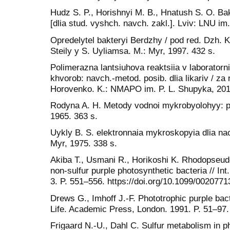
Hudz S. P., Horishnyi M. B., Hnatush S. O. Bak
[dlia stud. vyshch. navch. zakl.]. Lviv: LNU im.
Opredelytel bakteryi Berdzhy / pod red. Dzh. K
Steily y S. Uyliamsa. M.: Myr, 1997. 432 s.
Polimerazna lantsiuhova reaktsiia v laboratorni
khvorob: navch.-metod. posib. dlia likariv / za r
Horovenko. K.: NMAPO im. P. L. Shupyka, 201
Rodyna A. H. Metody vodnoi mykrobyolohyy: pr
1965. 363 s.
Uykly B. S. elektronnaia mykroskopyia dlia nac
Myr, 1975. 338 s.
Akiba T., Usmani R., Horikoshi K. Rhodopseud
non-sulfur purple photosynthetic bacteria // Int.
3. P. 551–556. https://doi.org/10.1099/002077
Drews G., Imhoff J.-F. Phototrophic purple bacte
Life. Academic Press, London. 1991. P. 51–97.
Frigaard N.-U., Dahl C. Sulfur metabolism in ph