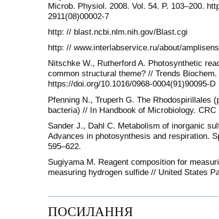
Microb. Physiol. 2008. Vol. 54. P. 103–200. htt
2911(08)00002-7
http: // blast.ncbi.nlm.nih.gov/Blast.cgi
http: // www.interlabservice.ru/about/amplisens
Nitschke W., Rutherford A. Photosynthetic reac
common structural theme? // Trends Biochem. 
https://doi.org/10.1016/0968-0004(91)90095-D
Pfenning N., Truperh G. The Rhodospirillales (
bacteria) // In Handbook of Microbiology. CRC 
Sander J., Dahl C. Metabolism of inorganic sul
Advances in photosynthesis and respiration. Sp
595–622.
Sugiyama M. Reagent composition for measuri
measuring hydrogen sulfide // United States P
ПОСИЛАННЯ