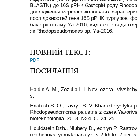
BLASTN) до 16S рРНК бактерій роду Rhodop
дослідження морфофізіологічних характерис
послідовностей гена 16S рРНК пурпурові фо
бактерії штаму Yа-2016, виділені з води озе
як Rhodopseudomonas sp. Yа-2016.
ПОВНИЙ ТЕКСТ:
PDF
ПОСИЛАННЯ
Haidin A. M., Zozulia I. I. Novi ozera Lvivshc
s.
Hnatush S. O., Lavryk S. V. Kharakterystyka p
Rhodopseudomonas palustris z ozera Yavorivske
biotekhnolohiia. 2013. № 4. C. 24–25.
Houldstein Dzh., Niubery D., echlyn P. Rastro
renthenovskyi mykroanalyz: v 2-kh kn. / per. s