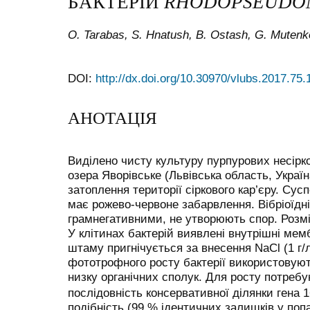
БАКТЕРІЙ
RHODOPSEUDO
O. Tarabas, S. Hnatush, B. Оstash, G. Мutenk
DOI:
http://dx.doi.org/10.30970/vlubs.2017.75.
АНОТАЦІЯ
Виділено чисту культуру пурпурових несірко
озера Яворівське (Львівська область, Україн
затоплення території сіркового кар’єру. Сус
має рожево-червоне забарвлення. Вібріоїдн
грамнегативними, не утворюють спор. Розмір
У клітинах бактерій виявлені внутрішні мем
штаму пригнічується за внесення NaCl (1 г/
фототрофного росту бактерії використовуют
низку органічних сполук. Для росту потребу
послідовність консервативної ділянки гена
подібність (99 % ідентичних залишків у по