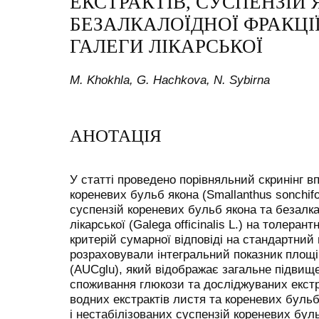
ЕКСТРАКТІВ, СУСПЕНЗІЙ 
БЕЗАЛКАЛОЇДНОЇ ФРАКЦІ
ГАЛЕГИ ЛІКАРСЬКОЇ
M. Khokhla, G. Hachkova, N. Sybirna
АНОТАЦІЯ
У статті проведено порівняльний скринінг в
кореневих бульб якона (Smallanthus sonchifol
суспензій кореневих бульб якона та безалка
лікарської (Galega officinalis L.) на толеран
критерій сумарної відповіді на стандартний
розраховували інтегральний показник площі
(AUCglu), який відображає загальне підвище
споживання глюкози та досліджуваних екстрак
водних екстрактів листя та кореневих бульб
і нестабілізованих суспензій кореневих бул