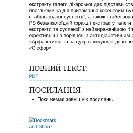
екстракту галеги лікарської дає підстави с
гіпоглікемічна дія притаманна кореневим б
стабілізованої суспензії, а також стабілізо
PS безалкалоїдній фракції екстракту галеги 
екстракти та суспензії з найвираженішою гі
ефективніші в порівняні з антидіабетичним
«Арфазетин», та за цукрознижуючої дією н
«Сіофор».
ПОВНИЙ ТЕКСТ:
PDF
ПОСИЛАННЯ
Поки немає зовнішніх посилань.