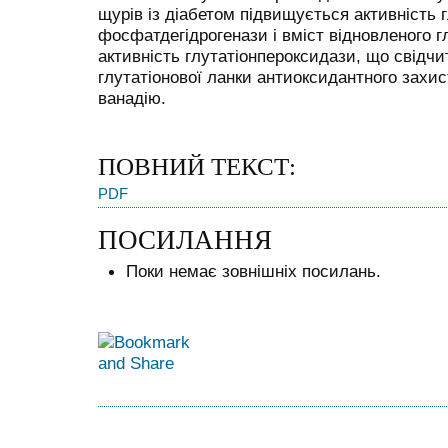
щурів із діабетом підвищується активність 
фосфатдегідрогенази і вміст відновленого г
активність глутатіонпероксидази, що свідчи
глутатіонової ланки антиоксидантного захист
ванадію.
ПОВНИЙ ТЕКСТ:
PDF
ПОСИЛАННЯ
Поки немає зовнішніх посилань.