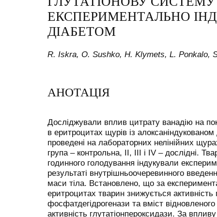
ГЛУТАТІОНОВУ СИСТЕМУ 
ЕКСПЕРИМЕНТАЛЬНО ІН
ДІАБЕТОМ
R. Iskra, O. Sushko, H. Klymets, L. Ponkalo, S
АНОТАЦІЯ
Досліджували вплив цитрату ванадію на пок
в еритроцитах щурів із алоксаніндукованом
проведені на лабораторних нелінійних щурах
група – контрольна, ІІ, ІІІ і ІV – дослідні. Твар
годинного голодування індукували експерим
результаті внутрішньоочеревинного введення
маси тіла. Встановлено, що за експеримент
еритроцитах тварин знижується активність г
фосфатдегідрогенази та вміст відновленого 
активність глутатіонпероксидази. За вплив