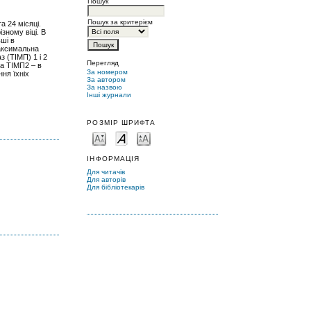
Пошук
Пошук за критерієм
а 24 місяці.
зному віці. В
ьші в
Максимальна
з (ТІМП) 1 і 2
Перегляд
 а ТІМП2 – в
За номером
ння їхніх
За автором
За назвою
Інші журнали
РОЗМІР ШРИФТА
ІНФОРМАЦІЯ
Для читачів
Для авторів
Для бібліотекарів