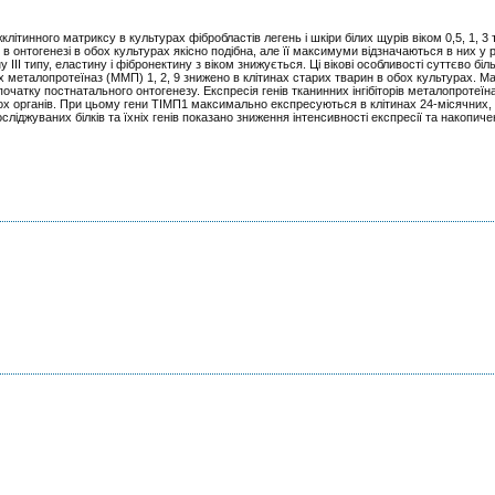
клітинного матриксу в культурах фібробластів легень і шкіри білих щурів віком 0,5, 1, 3 т
 в онтогенезі в обох культурах якісно подібна, але її максимуми відзначаються в них у рі
 ІІІ типу, еластину і фібронектину з віком знижується. Ці вікові особливості суттєво біл
них металопротеїназ (ММП) 1, 2, 9 знижено в клітинах старих тварин в обох культурах. 
очатку постнатального онтогенезу. Експресія генів тканинних інгібіторів металопротеїна
бох органів. При цьому гени ТІМП1 максимально експресуються в клітинах 24-місячних,
ліджуваних білків та їхніх генів показано зниження інтенсивності експресії та накопиче