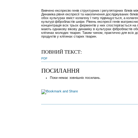
Вивчено експресію генів структурних і регуляторних білків між
Динаміка рівня експресії та накопичення досліджуваних білків
обох культурах вміст колагену І типу підвищується, а колагену
культурі фібробластів шкіри. Рівень експресії генів матрикс
концентрація всіх трьох ферментів у них спостерігається на п
мають однакову вікову динаміку в культурах фібробластів о
клітинах молодих тварин. Таким чином, практично для всіх дос
продуктів у клітинах старих тварин.
ПОВНИЙ ТЕКСТ:
PDF
ПОСИЛАННЯ
Поки немає зовнішніх посилань.