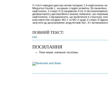
У статті наведені дані про вплив похідних 1,4-нафтохінону 
Misgurnus fossilis L. на ранніх стадіях розвитку. Встановлено
нафтохінон, 2-хлоро-3-(3-(морфолін-4-іл)-3-оксопропіламіно
двофакторного дисперсійного аналізу виявлено, що переважаюч
нафтохінону. Слід відзначити, що включення в структуру хін
властивостям похідних ФО-1 та ФО-2 щодо 2-хлоро-3-гідрокси
залучити до дозозалежних модуляторів Na+, K+-активованого
ПОВНИЙ ТЕКСТ:
PDF
ПОСИЛАННЯ
Поки немає зовнішніх посилань.