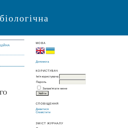
 біологічна
МОВА
АЦІЙНА
Допомога
КОРИСТУВАЧ
Ім'я користувача
Пароль
Запам'ятати мене
ОГО
СПОВІЩЕННЯ
Дивитися
Сповістити
ЗМІСТ ЖУРНАЛУ