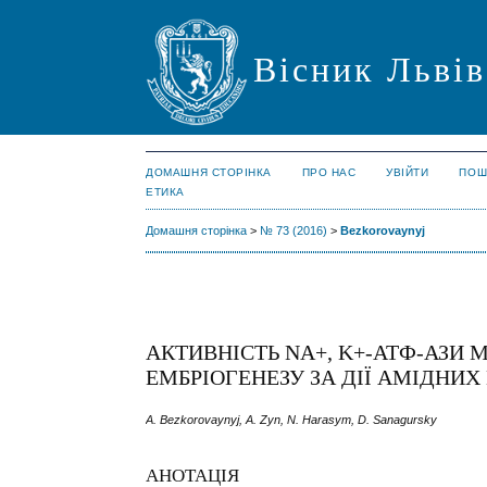
Вісник Львів
ДОМАШНЯ СТОРІНКА
ПРО НАС
УВІЙТИ
ПОШ
ЕТИКА
Домашня сторінка
>
№ 73 (2016)
>
Bezkorovaynyj
АКТИВНІСТЬ NA+, K+-АТФ-АЗИ
ЕМБРІОГЕНЕЗУ ЗА ДІЇ АМІДНИ
A. Bezkorovaynyj, A. Zyn, N. Harasym, D. Sanagursky
АНОТАЦІЯ