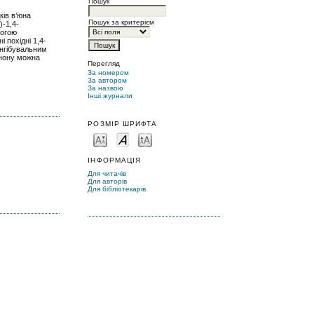
Пошук
ків в’юна
Пошук за критерієм
)-1,4-
могою
 похідні 1,4-
інгібувальним
інону можна
Перегляд
За номером
За автором
За назвою
Інші журнали
РОЗМІР ШРИФТА
ІНФОРМАЦІЯ
Для читачів
Для авторів
Для бібліотекарів