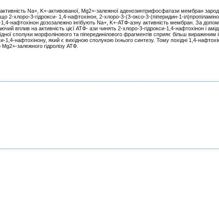
на активність Na+, K+-активованої, Mg2+-залежної аденозинтрифосфатази мембран зарод
, що 2-хлоро-3-гідрокси- 1,4-нафтохінон, 2-хлоро-3-(3-оксо-3-(піперидин-1-іл)пропіламіно
)-1,4-нафтохінон дозозалежно інгібують Na+, K+-АТФ-азну активність мембран. За допо
ий вплив на активність цієї АТФ- ази чинять 2-хлоро-3-гідрокси-1,4-нафтохінон і амідні
оїдної сполуки морфолінового та піперединілового фрагментів сприяє більш вираженим 
-1,4-нафтохінону, який є вихідною сполукою їхнього синтезу. Тому похідні 1,4-нафтох
 Mg2+-залежного гідролізу АТФ.