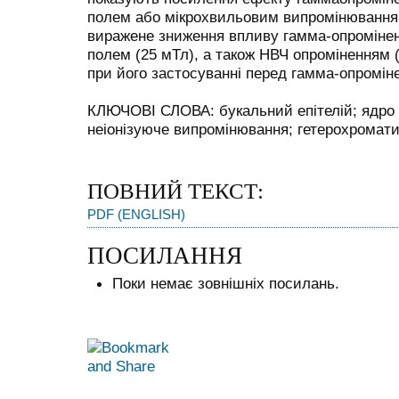
полем або мікрохвильовим випромінюванням
виражене зниження впливу гамма-опроміненн
полем (25 мТл), а також НВЧ опроміненням (3
при його застосуванні перед гамма-опромін
КЛЮЧОВІ СЛОВА: букальний епітелій; ядро 
неіонізуюче випромінювання; гетерохромати
ПОВНИЙ ТЕКСТ:
PDF (ENGLISH)
ПОСИЛАННЯ
Поки немає зовнішніх посилань.