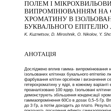
ПОЛЕМ І МІКРОХВИЛЬОВ
ВИПРОМІНЮВАННЯМ НА 
ХРОМАТИНУ В ІЗОЛЬОВА
БУКВАЛЬНОГО ЕПІТЕЛІЮ
K. Kuznetsov, D. Miroshnik, O. Nikolov, Y. Sh
АНОТАЦІЯ
Досліджено вплив гамма- випромінювання н
ізольованих клітинах букального епітелію 
фарбування клітин орсеїном і визначення с
гетерохроматину у ядрі, в кожному варіанті
проаналізовано 100 ядер. Ізольовані клітини
демонструють збільшення конденсації хром
гаммаопромінення 60Со в дозах 0,5–5 Гр. В
до 3 Гр, а потім доходить до плато. Резуль
показують посилення ефекту гаммаопромінен