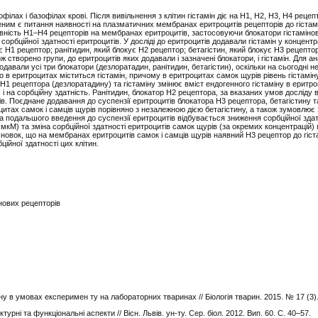
філах і базофілах крові. Після вивільнення з клітин гістамін діє на Н1, Н2, Н3, Н4 рецеп
еним є питання наявності на плазматичних мембранах еритроцитів рецепторів до гістам
аявність Н1–Н4 рецепторів на мембранах еритроцитів, застосовуючи блокатори гістаміно
 сорбційної здатності еритроцитів. У досліді до еритроцитів додавали гістамін у концентр
є Н1 рецептор; ранітидин, який блокує Н2 рецептор; бетагістин, який блокує Н3 рецепто
 створено групи, до еритроцитів яких додавали і зазначені блокатори, і гістамін. Для ан
давали усі три блокатори (дезлоратадин, ранітидин, бетагістин), оскільки на сьогодні 
о в еритроцитах міститься гістамін, причому в еритроцитах самок щурів рівень гістамін
Н1 рецептора (дезлоратадину) та гістаміну змінює вміст ендогенного гістаміну в еритр
і на сорбційну здатність. Ранітидин, блокатор Н2 рецептора, за вказаних умов досліду 
в. Поєднане додавання до суспензії еритроцитів блокатора Н3 рецептора, бетагістину та
итах самок і самців щурів порівняно з незалежною дією бетагістину, а також зумовлює 
 та подальшого введення до суспензії еритроцитів відбувається зниження сорбційної здат
 мкМ) та зміна сорбційної здатності еритроцитів самок щурів (за окремих концентрацій) 
новок, що на мембранах еритроцитів самок і самців щурів наявний Н3 рецептор до гіст
ційної здатності цих клітин.
інових рецепторів
ну в умовах експеримен ту на лабораторних тваринах // Біологія тварин. 2015. № 17 (3).
турні та функціональні аспекти // Вісн. Львів. ун-ту. Сер. біол. 2012. Вип. 60. С. 40–57.