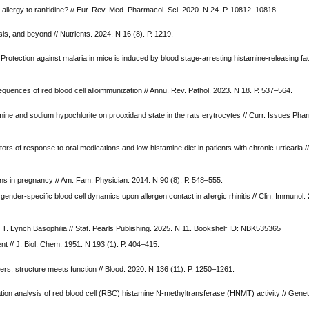
 allergy to ranitidine? // Eur. Rev. Med. Pharmacol. Sci. 2020. N 24. Р. 10812–10818.
s, and beyond // Nutrients. 2024. N 16 (8). Р. 1219.
Protection against malaria in mice is induced by blood stage-arresting histamine-releasing f
.
uences of red blood cell alloimmunization // Annu. Rev. Pathol. 2023. N 18. Р. 537–564.
ne and sodium hypochlorite on prooxidand state in the rats erytrocytes // Curr. Issues Pha
s of response to oral medications and low-histamine diet in patients with chronic urticaria /
s in pregnancy // Am. Fam. Physician. 2014. N 90 (8). Р. 548–555.
 gender-specific blood cell dynamics upon allergen contact in allergic rhinitis // Clin. Immunol.
 T. Lynch Basophilia // Stat. Pearls Publishing. 2025. N 11. Bookshelf ID: NBK535365
t // J. Biol. Chem. 1951. N 193 (1). Р. 404–415.
rs: structure meets function // Blood. 2020. N 136 (11). Р. 1250–1261.
tion analysis of red blood cell (RBC) histamine N-methyltransferase (HNMT) activity // Genet