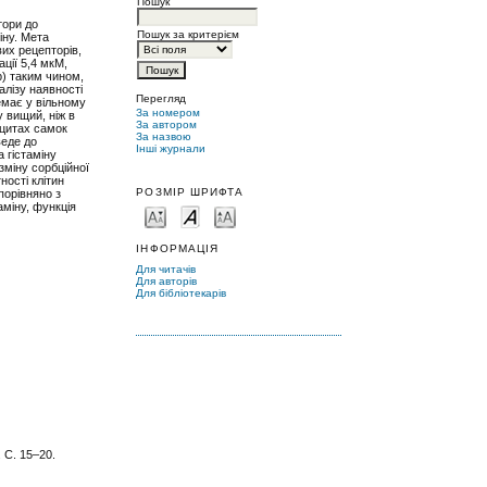
Пошук
тори до
Пошук за критерієм
іну. Мета
вих рецепторів,
ації 5,4 мкМ,
р) таким чином,
алізу наявності
Перегляд
немає у вільному
За номером
у вищий, ніж в
За автором
оцитах самок
За назвою
веде до
Інші журнали
 гістаміну
зміну сорбційної
ності клітин
РОЗМІР ШРИФТА
порівняно з
аміну, функція
ІНФОРМАЦІЯ
Для читачів
Для авторів
Для бібліотекарів
 С. 15–20.