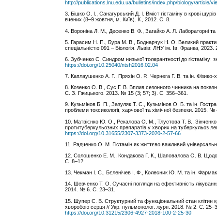
http://publications.lnu.edu.ua/bulletins/index.php/biology/article/
3. Бішко О. І., Санагурський Д. І. Вміст гістаміну в крові щур
вчених (8–9 жовтня, м. Київ). К., 2012. С. 8.
4. Вороніна Л. М., Десенко В. Ф., Загайко А. Л. Лабораторні та
5. Гарасим Н. П., Бура М. В., Боднарчук Н. О. Великий практи
спеціальністю 091 – Біологія. Львів: ЛНУ ім. Ів. Франка, 2023. 
6. Зубченко С. Синдром низької толерантності до гістаміну: 
https://doi.org/10.25040/ntsh2016.02.04
7. Каплаушенко А. Г., Пряхін О. Р., Чернега Г. В. та ін. Фізик
8. Козенко О. В., Сус Г. В. Вплив сезонного чинника на показн
С. З. Гжицького. 2013. № 15 (3; 57; 3). С. 356–361.
9. Кузьмінов Б. П., Зазуляк Т. С., Кузьмінов О. Б. та ін. Гост
проблеми токсикології, харчової та хімічної безпеки. 2015. № 
10. Матвієнко Ю. О., Рекалова О. М., Тлустова Т. В., Зінчен
протитуберкульозних препаратів у хворих на туберкульоз леге
https://doi.org/10.31655/2307-3373-2020-2-57-66
11. Радченко О. М. Гістамін як життєво важливий універсальн
12. Солошенко Е. М., Кондакова Г. К., Шаповалова О. В. Щодо 
С. 8–12.
13. Чекман І. С., Бєленічев І. Ф., Колесник Ю. М. та ін. Фарма
14. Шевченко Т. О. Сучасні погляди на ефективність лікуванн
2014. № 6. С. 23–31.
15. Шупер С. В. Структурний та функціональний стан клітин 
хворобою серця // Укр. пульмонолог. журн. 2018. № 2. С. 25–3
https://doi.org/10.31215/2306-4927-2018-100-2-25-30