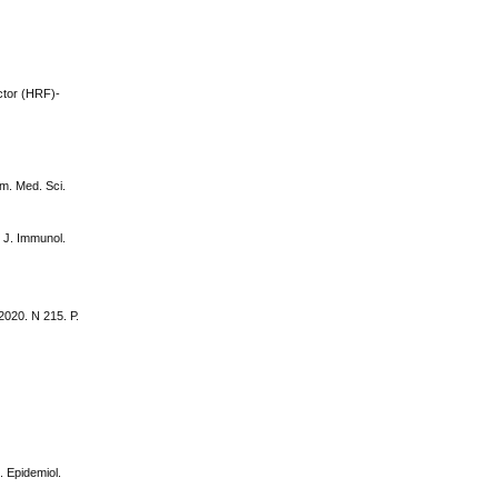
actor (HRF)-
rm. Med. Sci.
/ J. Immunol.
 2020. N 215. Р.
. Epidemiol.