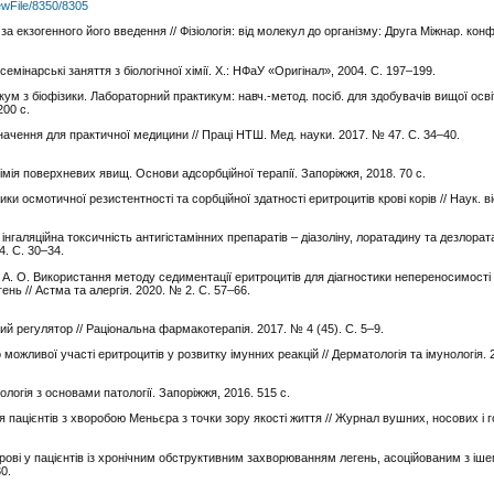
viewFile/8350/8305
ів за екзогенного його введення // Фізіологія: від молекул до організму: Друга Міжнар. ко
 семінарські заняття з біологічної хімії. Х.: НФаУ «Оригінал», 2004. С. 197–199.
кум з біофізики. Лабораторний практикум: навч.-метод. посіб. для здобувачів вищої осві
200 с.
значення для практичної медицини // Праці НТШ. Мед. науки. 2017. № 47. С. 34–40.
о-хімія поверхневих явищ. Основи адсорбційної терапії. Запоріжжя, 2018. 70 с.
ики осмотичної резистентності та сорбційної здатності еритроцитів крові корів // Наук. 
ра інгаляційна токсичність антигістамінних препаратів – діазоліну, лоратадину та дезлорат
4. С. 30–34.
ко А. О. Використання методу седиментації еритроцитів для діагностики непереносимості
нь // Астма та алергія. 2020. № 2. С. 57–66.
ий регулятор // Раціональна фармакотерапія. 2017. № 4 (45). С. 5–9.
можливої участі еритроцитів у розвитку імунних реакцій // Дерматологія та імунологія. 
кологія з основами патології. Запоріжжя, 2016. 515 с.
я пацієнтів з хворобою Меньєра з точки зору якості життя // Журнал вушних, носових і 
крові у пацієнтів із хронічним обструктивним захворюванням легень, асоційованим з іш
0.