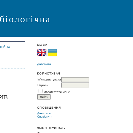
 біологічна
МОВА
АЦІЙНА
Допомога
КОРИСТУВАЧ
Ім'я користувача
Пароль
Запам'ятати мене
РІВ
СПОВІЩЕННЯ
Дивитися
Сповістити
ЗМІСТ ЖУРНАЛУ