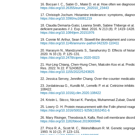
16. Bocșan I. C., Sabin O., Matei D. et al. How often we diagnose
https://doi.org/10.26355/eurrev_202010_23443
17. Christoph Jochum. Histamine intolerance: symptoms, diagnosi
https://doi.org/10.3390/nu16081219
18. Claudia Demarta-Gatsi, Leanna Smith, Sabine Thiberge et al. 
deficient parasites // J. Exp. Med. 2016. N 213 (8). Р. 1419–1428
https://doi.org/10.1084/jem.20151976
19. Connie M. Arthur, Sean R. Stowell the development and conseq
https://doi.org/10.1146/annurev-pathol-042320-110411
20. Harasym N., Mandzynets S., Sanahursky D. Effects of histami
2020. N 33 (3). Р. 125–131.
https://doi.org/10.2478/cipms-2020-0023
21. Hui-Ling Chiang, Chen-Hung Chen, Malcolm Koo et al. Predictor
Res. 2022. N 22. Р. 5243825.
https://doi.org/10.1155/2022/5243825
22. Jessica Servey, Jennifer Chang. Over-the-counter medication
23. Jordakievaa G., Kundib M., Lemellc P. et al. Cetirizine inhibits
108422.
https://doi.org/10.1016/j.clim.2020.108422
24. Kristin L. Sticco, Nirzari K. Pandya, Muhammad Zubair, David
25. Lowry O. H. Protein measurement with the Folin phenol reagen
https://doi.org/10.1016/S0021-9258(19)52451-6
26. Mary Risinger, Theodosia A. Kalfa. Red cell membrane disorde
https://doi.org/10.1182/blood.2019000946
27. Price R. A., Scott M. C., Weinshilboum R. M. Genetic segrega
1993. N 10 (2). Р. 123–131.