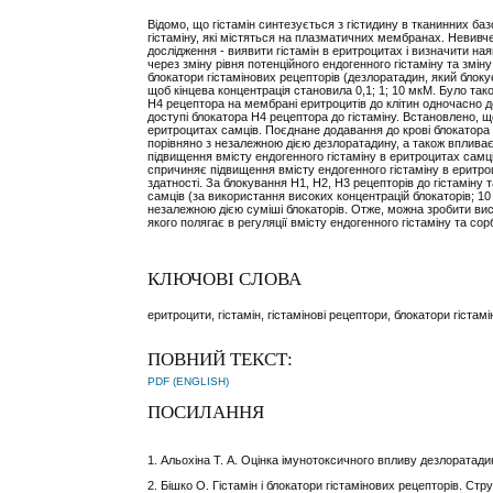
Відомо, що гістамін синтезується з гістидину в тканинних базо
гістаміну, які містяться на плазматичних мембранах. Невивч
дослідження - виявити гістамін в еритроцитах і визначити н
через зміну рівня потенційного ендогенного гістаміну та зміну
блокатори гістамінових рецепторів (дезлоратадин, який блоку
щоб кінцева концентрація становила 0,1; 1; 10 мкМ. Було також
Н4 рецептора на мембрані еритроцитів до клітин одночасно до
доступі блокатора Н4 рецептора до гістаміну. Встановлено, щ
еритроцитах самців. Поєднане додавання до крові блокатора 
порівняно з незалежною дією дезлоратадину, а також впливає 
підвищення вмісту ендогенного гістаміну в еритроцитах самці
спричиняє підвищення вмісту ендогенного гістаміну в еритроц
здатності. За блокування Н1, Н2, Н3 рецепторів до гістаміну
самців (за використання високих концентрацій блокаторів; 10
незалежною дією суміші блокаторів. Отже, можна зробити вис
якого полягає в регуляції вмісту ендогенного гістаміну та сорб
КЛЮЧОВІ СЛОВА
еритроцити, гістамін, гістамінові рецептори, блокатори гістам
ПОВНИЙ ТЕКСТ:
PDF (ENGLISH)
ПОСИЛАННЯ
1. Альохіна Т. А. Оцінка імунотоксичного впливу дезлоратади
2. Бішко О. Гістамін і блокатори гістамінових рецепторів. Струк