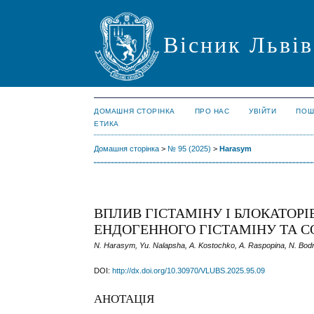
Вісник Львів
ДОМАШНЯ СТОРІНКА
ПРО НАС
УВІЙТИ
ПОШ
ЕТИКА
Домашня сторінка
>
№ 95 (2025)
>
Harasym
ВПЛИВ ГІСТАМІНУ І БЛОКАТОРІ
ЕНДОГЕННОГО ГІСТАМІНУ ТА СО
N. Harasym, Yu. Nalapsha, A. Kostochko, A. Raspopina, N. Bod
DOI:
http://dx.doi.org/10.30970/VLUBS.2025.95.09
АНОТАЦІЯ