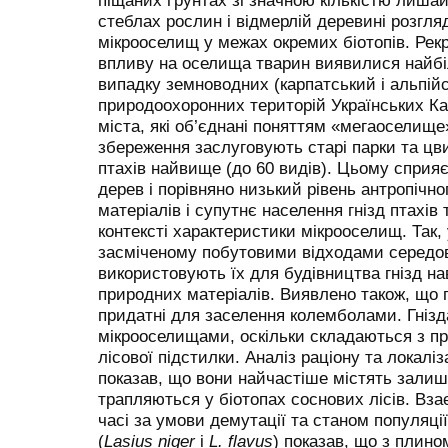
піщаних ґрунтах зі значною кількістю лишай
стеблах рослин і відмерлій деревині розгл
мікрооселищ у межах окремих біотопів. Рек
впливу на оселища тварин виявилися найб
випадку земноводних (карпатський і альпій
природоохоронних територій Українських К
міста, які об’єднані поняттям «мегаоселище
збереження заслуговують старі парки та цви
птахів найвище (до 60 видів). Цьому сприяє
дерев і порівняно низький рівень антропічно
матеріалів і супутнє населення гнізд птахів
контексті характеристики мікрооселищ. Так
засміченому побутовими відходами середов
використовують їх для будівництва гнізд нав
природних матеріалів. Виявлено також, що г
придатні для заселення колемболами. Гніз
мікрооселищами, оскільки складаються з пр
лісової підстилки. Аналіз раціону та локаліз
показав, що вони найчастіше містять залиш
трапляються у біотопах соснових лісів. Вз
часі за умови демутації та станом популяці
(
Lasius niger
і
L. flavus
) показав, що з плино