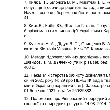
7. Кияк В. Г., Білонога В. М., Микітчак Т. І.
популяції й оселища раритетних видів високо
Наукові основи збереження біотичної різномані
41.
8. Кияк В., Кобів Ю., Жиляєв Г. та ін. Попу
біорізноманіття у високогір’ї Українських Ка
с.
9. Куземко А. А., Дідух Я. П., Онищенко В.
каталог біо топів України. К.: ФОП Клименко 
10. Методи гідроекологічних досліджень пов
Давидов, Т. М. Дьяченко [та ін.]; за заг. ред.
408 с.
11. Наказ Міністерства захисту довкілля та 
січня 2021 року № 29 про ПЕРЕЛІК видів тв
книги України (тваринний світ). Зареєстрова
01 березня 2021 р. за № 260/35882.
12. Положення про Рівненський природний з
екології та природних ресурсів 14.08. 2014. 