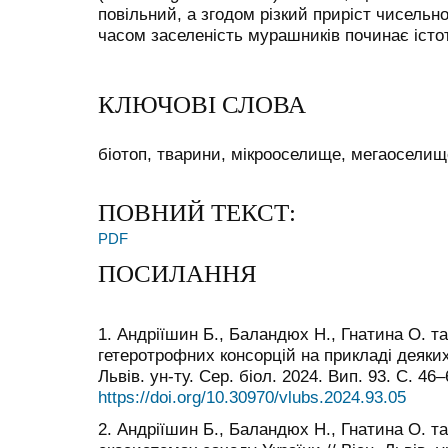
повільний, а згодом різкий приріст чисельн
часом заселеність мурашників починає істо
КЛЮЧОВІ СЛОВА
біотоп, тварини, мікрооселище, мегаоселище
ПОВНИЙ ТЕКСТ:
PDF
ПОСИЛАННЯ
1. Андріїшин Б., Баландюх Н., Гнатина О. та
гетеротрофних консорцій на прикладі деяких
Львів. ун-ту. Сер. біол. 2024. Вип. 93. С. 46–
https://doi.org/10.30970/vlubs.2024.93.05
2. Андріїшин Б., Баландюх Н., Гнатина О. та