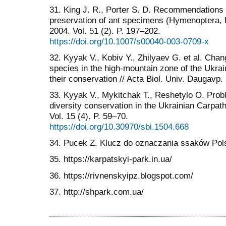
31. King J. R., Porter S. D. Recommendations o
preservation of ant specimens (Hymenoptera, F
2004. Vol. 51 (2). P. 197–202.
https://doi.org/10.1007/s00040-003-0709-x
32. Kyyak V., Kobiv Y., Zhilyaev G. et al. Chan
species in the high-mountain zone of the Ukra
their conservation // Acta Biol. Univ. Daugavp. 
33. Kyyak V., Mykitchak T., Reshetylo O. Prob
diversity conservation in the Ukrainian Carpath
Vol. 15 (4). P. 59–70.
https://doi.org/10.30970/sbi.1504.668
34. Pucek Z. Klucz do oznaczania ssaków Pol
35. https://karpatskyi-park.in.ua/
36. https://rivnenskyipz.blogspot.com/
37. http://shpark.com.ua/