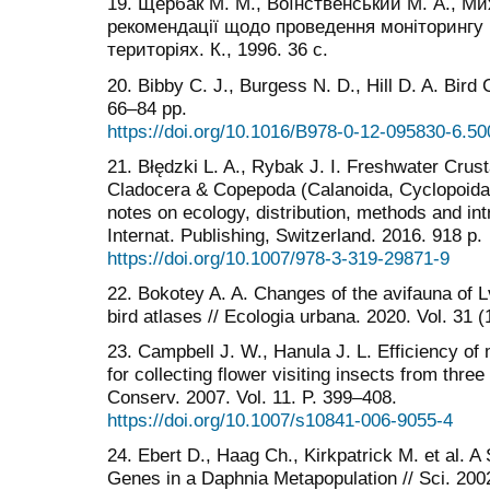
19. Щербак М. М., Воїнственський М. А., Ми
рекомендації щодо проведення моніторингу б
територіях. К., 1996. 36 с.
20. Bibby C. J., Burgess N. D., Hill D. A. Bir
66–84 pp.
https://doi.org/10.1016/B978-0-12-095830-6.5
21. Błędzki L. A., Rybak J. I. Freshwater Cru
Cladocera & Copepoda (Calanoida, Cyclopoida). 
notes on ecology, distribution, methods and int
Internat. Publishing, Switzerland. 2016. 918 р.
https://doi.org/10.1007/978-3-319-29871-9
22. Bokotey A. A. Changes of the avifauna of 
bird atlases // Ecologia urbana. 2020. Vol. 31 (
23. Campbell J. W., Hanula J. L. Efficiency of
for collecting flower visiting insects from thre
Conserv. 2007. Vol. 11. P. 399–408.
https://doi.org/10.1007/s10841-006-9055-4
24. Ebert D., Haag Ch., Kirkpatrick M. et al. 
Genes in a Daphnia Metapopulation // Sci. 2002