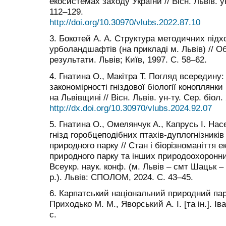
екосистемах заходу України // Вісн. Львів. ун
112–129.
http://doi.org/10.30970/vlubs.2022.87.10
3. Бокотей А. А. Структура методичних підх
урболандшафтiв (на прикладі м. Львів) // Об
результати. Львів; Київ, 1997. С. 58–62.
4. Гнатина О., Макітра Т. Погляд всередину: 
закономірності гніздової біології коноплянки 
на Львівщині // Вісн. Львів. ун-ту. Сер. біол.
http://dx.doi.org/10.30970/vlubs.2024.92.07
5. Гнатина О., Омелянчук А., Капрусь І. На
гнізд горобцеподібних птахів-дуплогнізникі
природного парку // Стан і біорізноманіття
природного парку та інших природоохоронни
Всеукр. наук. конф. (м. Львів – смт Шацьк –
р.). Львів: СПОЛОМ, 2024. С. 43–45.
6. Карпатський національний природний парк
Приходько М. М., Яворський А. І. [та ін.]. Ів
с.