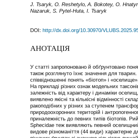
J. Tsaryk, O. Reshetylo, A. Bokotey, O. Hnatyn
Nazaruk, S. Pytel-Huta, I. Tsaryk
DOI:
http://dx.doi.org/10.30970/VLUBS.2025.9
АНОТАЦІЯ
У статті запропоновано й обґрунтовано поня
також розглянуто їхнє значення для тварин.
співвідношенні понять «біотоп» і «оселище»,
На прикладі різних ознак модельних таксоні
залежність від характеру і динаміки оселищ
виявлено якісні та кількісні відмінності ск
ракоподібних у різних за ступенем трансфо
природоохоронних територій і антропогенно
приналежність до певних типів біотопів. Рий
Sphecidae теж виявляють певний оселищний
видове різноманіття (44 види) характерне дл