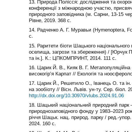
13. Природа Полісся: дослідження та охоро
конференції з міжнародною участю, присвяч
природного заповідника (м. Сарни, 13-15 чер
Рівне, 2019. 368 с.
14. Радченко А. Г. Муравьи (Hymenoptera, Fo
с.
15. Раритети біоти Шацького національного
оселища, загрози та збереження) / [Юрчук П.
та ін.]. К.: ЦПКОМПРИНТ, 2014. 111 с.
16. Царик Й. В., Кияк В. Г. Метапопуляційна
високогір’я Карпат // Екологія та ноосферолог
17. Царик Й., Решетило О., Іванець О. та ін
на зообіоту // Вісн. Львів. ун-ту. Сер. біол. 
http://dx.doi.org/10.30970/vlubs.2024.91.06
18. Шацький національний природний парк 
природнозаповідного фонду у 1983–2023 рока
річчя Шацьк. нац. природ. парку / ред.-упор
2024. 160 с.