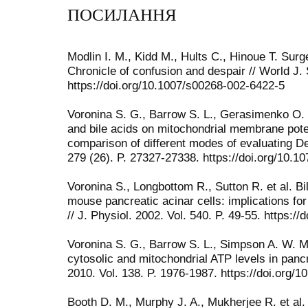
ПОСИЛАННЯ
Modlin I. M., Kidd M., Hults C., Hinoue T. Surge
Chronicle of confusion and despair // World J. 
https://doi.org/10.1007/s00268-002-6422-5
Voronina S. G., Barrow S. L., Gerasimenko O. V
and bile acids on mitochondrial membrane poten
comparison of different modes of evaluating De
279 (26). P. 27327-27338. https://doi.org/10.
Voronina S., Longbottom R., Sutton R. et al. Bi
mouse pancreatic acinar cells: implications for
// J. Physiol. 2002. Vol. 540. P. 49-55. https:/
Voronina S. G., Barrow S. L., Simpson A. W. M
cytosolic and mitochondrial ATP levels in pancr
2010. Vol. 138. P. 1976-1987. https://doi.org/1
Booth D. M., Murphy J. A., Mukherjee R. et al