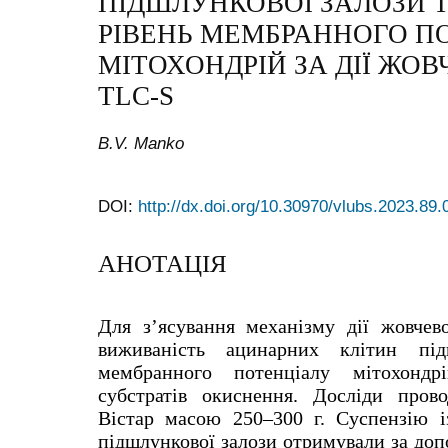
ПІДШЛУНКОВОЇ ЗАЛОЗИ 
РІВЕНЬ МЕМБРАННОГО П
МІТОХОНДРІЙ ЗА ДІЇ ЖО
TLC-S
B.V. Manko
DOI:
http://dx.doi.org/10.30970/vlubs.2023.89.
АНОТАЦІЯ
Для
з’ясування механізму дії жовчев
виживаність ацинарних клітин під
мембранного потенціалу мітохондр
субстратів окиснення. Досліди пров
Вістар масою 250–300 г. Суспензію і
підшлункової залози отримували за доп