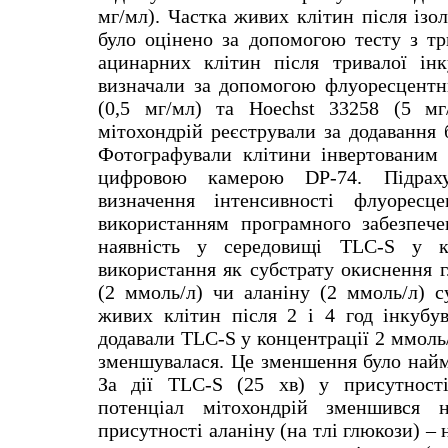
мг/мл). Частка живих клітин після ізо
було оцінено за допомогою тесту з
тр
ацинарних клітин після тривалої інк
визначали за допомогою флуоресцентн
(0,5 мг/мл
) та Hoechst 33258 (5 мг
мітохондрій реєстрували за додавання
Фотографували клітини інвертованим
цифровою камерою
DP-74.
Підрах
визначення інтенсивності флуоресц
використанням програмного забезпеч
наявність у середовищі TLC-S у к
використання як субстрату окиснення
(2
ммоль
/л) чи аланіну (2
ммоль
/л) 
живих клітин після 2 і 4 год інкуб
у
додавали TLC-S у концентрації 2 ммоль
зменшувалася. Це зменшення було найм
За дії TLC-S
(25
хв
)
у присутност
потенціал мітохондрій зменшився
присутності ала
ніну (на тлі глюкози) – 