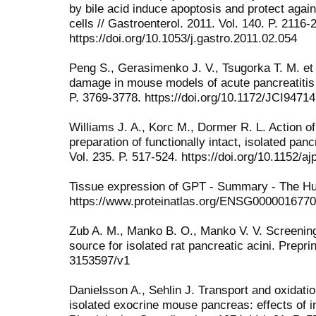
by bile acid induce apoptosis and protect again
cells // Gastroenterol. 2011. Vol. 140. P. 2116-
https://doi.org/10.1053/j.gastro.2011.02.054
Peng S., Gerasimenko J. V., Tsugorka T. M. et 
damage in mouse models of acute pancreatitis //
P. 3769-3778. https://doi.org/10.1172/JCI94714
Williams J. A., Korc M., Dormer R. L. Action 
preparation of functionally intact, isolated panc
Vol. 235. P. 517-524. https://doi.org/10.1152/
Tissue expression of GPT - Summary - The Hu
https://www.proteinatlas.org/ENSG000001677
Zub A. M., Manko B. O., Manko V. V. Screening
source for isolated rat pancreatic acini. Preprin
3153597/v1
Danielsson A., Sehlin J. Transport and oxidati
isolated exocrine mouse pancreas: effects of i