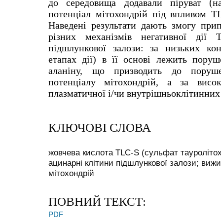
до середовища додавали піруват (н
потенціал мітохондрій під впливом TL
Наведені результати дають змогу прип
різних механізмів негативної ді
підшлункової залози: за низьких ко
етапах дії
) в
її основі лежить поруш
аланіну, що призводить до поруше
потенціалу мітохондрій, а за висо
плазматичної і/чи внутрішньоклітинних
КЛЮЧОВІ СЛОВА
жовчева кислота TLC-S (сульфат тауролітохо
ацинарні клітини підшлункової залози; виж
мітохондрій
ПОВНИЙ ТЕКСТ:
PDF