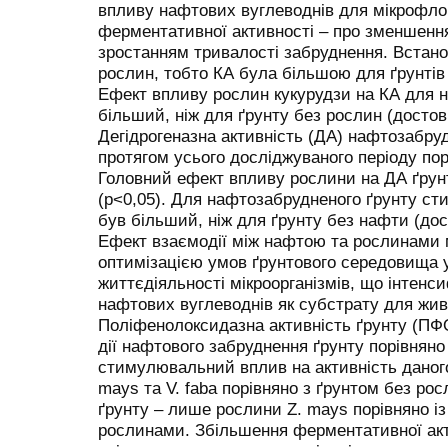
впливу нафтових вуглеводнів для мікрофлор
ферментативної активності – про зменшення
зростанням тривалості забруднення. Встан
рослин, тобто КА була більшою для ґрунтів 
Ефект впливу рослин кукурудзи на КА для 
більший, ніж для ґрунту без рослин (достов
Дегідрогеназна активність (ДА) нафтозабру
протягом усього досліджуваного періоду по
Головний ефект впливу рослини на ДА ґрун
(p<0,05). Для нафтозабрудненого ґрунту с
був більший, ніж для ґрунту без нафти (дос
Ефект взаємодії між нафтою та рослинами 
оптимізацією умов ґрунтового середовища у
життєдіяльності мікроорганізмів, що інтенс
нафтових вуглеводнів як субстрату для жив
Поліфенолоксидазна активність ґрунту (ПФО
дії нафтового забруднення ґрунту порівняно
стимулювальний вплив на активність даног
mays та V. faba порівняно з ґрунтом без ро
ґрунту – лише рослини Z. mays порівняно і
рослинами. Збільшення ферментативної акт