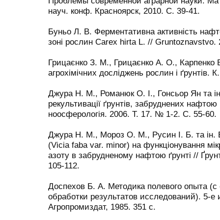
Проблемы современной аграрной науки: Ма
науч. конф. Красноярск, 2010. С. 39-41.
Буньо Л. В. Ферментативна активність нафт
зоні рослин Carex hirta L. // Gruntoznavstvo. 
Грицаєнко З. М., Грицаєнко А. О., Карпенко 
агрохімічних досліджень рослин і ґрунтів. К.
Джура Н. М., Романюк О. І., Гонсьор Ян та 
рекультивації ґрунтів, забруднених нафтою 
ноосферологія. 2006. Т. 17. № 1-2. C. 55-60.
Джура Н. М., Мороз О. М., Русин І. Б. та ін
(Vicia faba var. minor) на функціонування м
азоту в забрудненому нафтою ґрунті // Ґрунт
105-112.
Доспехов Б. А. Методика полевого опыта (с
обработки результатов исследований). 5-е и
Агропромиздат, 1985. 351 с.