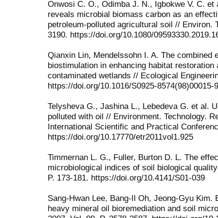
Onwosi C. O., Odimba J. N., Igbokwe V. C. et 
reveals microbial biomass carbon as an effectiv
petroleum-polluted agricultural soil // Environ.
3190. https://doi.org/10.1080/09593330.2019.
Qianxin Lin, Mendelssohn I. A. The combined e
biostimulation in enhancing habitat restoration
contaminated wetlands // Ecological Engineerin
https://doi.org/10.1016/S0925-8574(98)00015-
Telysheva G., Jashina L., Lebedeva G. et al. Us
polluted with oil // Environment. Technology. 
International Scientific and Practical Conferenc
https://doi.org/10.17770/etr2011vol1.925
Timmernan L. G., Fuller, Burton D. L. The effect
microbiological indices of soil biological quality
P. 173-181. https://doi.org/10.4141/S01-039
Sang-Hwan Lee, Bang-Il Oh, Jeong-Gyu Kim. E
heavy mi­neral oil bioremediation and soil microb