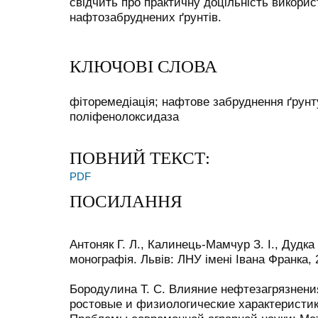
свідчить про практичну доцільність викорис
нафтозабруднених ґрунтів.
КЛЮЧОВІ СЛОВА
фіторемедіація; нафтове забруднення ґрунту
поліфенолоксидаза
ПОВНИЙ ТЕКСТ:
PDF
ПОСИЛАННЯ
Антоняк Г. Л., Калинець-Мамчур З. І., Дудка І
монографія. Львів: ЛНУ імені Івана Франка, 
Бородулина Т. С. Влияние нефтезагрязнен
ростовые и физиологические характеристик