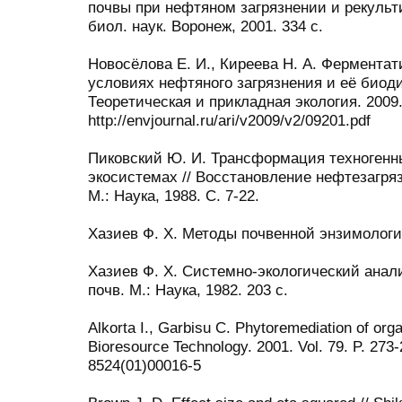
почвы при нефтяном загрязнении и рекульт
биол. наук. Воронеж, 2001. 334 с.
Новосёлова Е. И., Киреева Н. А. Ферментат
условиях нефтяного загрязнения и её биоди
Теорeтическая и прикладная экология. 2009
http://envjournal.ru/ari/v2009/v2/09201.pdf
Пиковский Ю. И. Трансформация техногенн
экосистемах // Восстановление нефтезагря
М.: Наука, 1988. С. 7-22.
Хазиев Ф. Х. Методы почвенной энзимологии.
Хазиев Ф. Х. Системно-экологический анал
почв. М.: Наука, 1982. 203 с.
Alkorta I., Garbisu C. Phytoremediation of orga
Bioresource Technology. 2001. Vol. 79. P. 273-
8524(01)00016-5