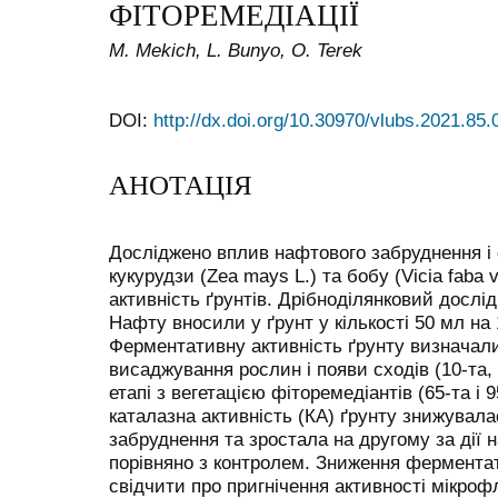
ФІТОРЕМЕДІАЦІЇ
M. Mekich, L. Bunyo, O. Terek
DOI:
http://dx.doi.org/10.30970/vlubs.2021.85.
АНОТАЦІЯ
Досліджено вплив нафтового забруднення і 
кукурудзи (Zea mays L.) та бобу (Vicia faba 
активність ґрунтів. Дрібноділянковий дослі
Нафту вносили у ґрунт у кількості 50 мл на 1
Ферментативну активність ґрунту визначали
висаджування рослин і появи сходів (10-та, 
етапі з вегетацією фіторемедіантів (65-та і 
каталазна активність (КА) ґрунту знижувала
забруднення та зростала на другому за дії 
порівняно з контролем. Зниження ферментат
свідчити про пригнічення активності мікроф