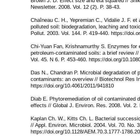
Brown J. D. Effect size and eta squared // Shi
Newsletter. 2008. Vol. 12 (2). P. 38-43.
Chaîneau C. H., Yepremian C., Vidalie J. F. et a
polluted soil: biodegradation, leaching and tox
Pollut. 2003. Vol. 144. P. 419-440. https://do
Chi-Yuan Fan, Krishnamurthy S. Enzymes for e
petroleum-contaminated soils: a brief review /
Vol. 45. N 6. P. 453-460. https://doi.org/10.
Das N., Chandran P. Microbial degradation of
contaminants: an overview // Biotechnol Res Int
https://doi.org/10.4061/2011/941810
Diab E. Phytoremediation of oil contaminated d
effects // Global J. Environ. Res. 2008. Vol. 2. 
Kaplan Ch. W., Kitts Ch. L. Bacterial successio
// Appl. Environ. Microbiol. 2004. Vol. 70. No. 
https://doi.org/10.1128/AEM.70.3.1777-1786.2