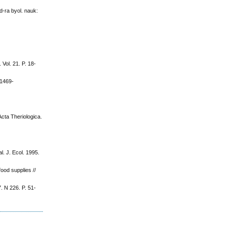
-ra byol. nauk:
Vol. 21. P. 18-
.1469-
Acta Theriologica.
l. J. Ecol. 1995.
ood supplies //
. N 226. P. 51-