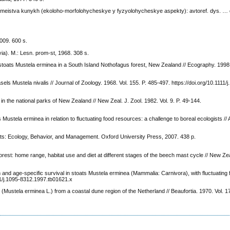
eistva kunykh (ekoloho-morfolohycheskye y fyzyolohycheskye aspekty): avtoref. dys. … d
009. 600 s.
a). M.: Lesn. prom-st, 1968. 308 s.
f stoats Mustela erminea in a South Island Nothofagus forest, New Zealand // Ecography. 1998. 
ls Mustela nivalis // Journal of Zoology. 1968. Vol. 155. P. 485-497. https://doi.org/10.1111/j
in the national parks of New Zealand // New Zeal. J. Zool. 1982. Vol. 9. P. 49-144.
s Mustela erminea in relation to fluctuating food resources: a challenge to boreal ecologists // 
ats: Ecology, Behavior, and Management. Oxford University Press, 2007. 438 p.
rest: home range, habitat use and diet at different stages of the beech mast cycle // New Zea
m and age-specific survival in stoats Mustela erminea (Mammalia: Carnivora), with fluctuating f
1111/j.1095-8312.1997.tb01621.x
 (Mustela erminea L.) from a coastal dune region of the Netherland // Beaufortia. 1970. Vol. 17