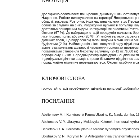
АНОТАЦІЯ
Досліджено особливості поширення, динаміку щільності популя
Надсяння. Роботи виконувалися на території Яворівського р-н
області, зокрема, Розточчя, інша частина належить до Пере
обліків за слідами на снігу. Розрахунки щільності популяці
достатньо поширеним видом на території як височини Розточ
біотопи (67 %). До найкращих стацій передусім належить бере
лісу й орних полів, або лук (20 %). У глибині великих лісов
ділянках полів, що віддалені від лісів і водойм більш ніж на 
будівлями (2 %). Найвища щільність популяції виду відмічена 
амплітуда коливань щільності населення горностая протягом 
показниками становила 6-кратну величину (2–12 ос./1000 га).
середньому 1,2 км. Середній розмір індивідуальної ділянки зв
Індивідуальні ділянки самців є трохи більшими від ділянок са
поряд, майже ніколи не перекриваються. Окремі особини можу
КЛЮЧОВІ СЛОВА
горностай; стації перебування; щільність популяції; добовий х
ПОСИЛАННЯ
Abelientsev V. I. Kunytsevi // Fauna Ukrainy. K.: Nauk. dumka, 19
Abelentsev V. Y. Ukrayna y Moldavyia. Kolonok, hornostai, vydra
Behletsov O. A. Hornostai plato Putorana: dynamyka chyslennost
Bolshakov V. N., Korytyn N. S. Antropohennaia transformatsyi