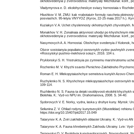
okhotovedenyia y zverovodstva: materyaly Mezhdunar. konf., p
Vladymyrova e. D. ekolohycheskye sviazy hornostaia v Rozhdestv
Hlushkov V. M. ZMU: kak «rabotaiut» formuly rascheta plotnost
posviashch. 95-letyiu VNYYOZ (Kyrov, 22-25 maia 2017 h.). K
Kuziakyn V. A. Uchet chyslennosty okhotnychykh zhyvotnykh. M
Monakhov V. H. Zonalnaia aktyvnost uhodyi po khyshchnym mlek
okhotovedenyia y zverovodstva: materyaly Mezhdunar. konf., p
Nasymovych A. A. Hornostai. Obshchye svedenyia // Kolonok, h
Obzor sostoianyia populiatsyi osnovnykh vydov pushnykh zverei 
«Rossyiskyi pushno-mekhovoi soiuz», 2016. 104 s.
Pryklonskyi S. H. Ynstruktsyia po zymnemu marshrutnomu uchet
Rozhenko M. V. Khyzhi ssavtsi Pivnichno-Zakhidnoho Prychornomor
Roman E. H. Mlekopytaiushchye semeistva kunykh Azovo-Chern
Ruzhylenko N. S. Khyshchnye mlekopytaiushchye ostrovnykh terry
109-114.
Ruzhilenko N. S. Fauna ta deiaki osoblyvosti ekolohii khyzhykh
Biolohiia. K.: Vyd-vo NPU im. Drahomanova, 2008. S. 34-40.
Sydorovych V. E. Norky, vydra, laska y druhye kuny. Mynsk: Ura
Seliunina Z. V. Ohliad rodyny kunytsevykh (Mustelidae) rehionu 
https://doi.org/10.15407/ptt2017.15.049
Tatarynov K. A. Zviri zakhidnykh oblastei Ukrainy. K.: Vyd-vo A
Tatarynov K. A. Fauna khrebetnykh Zakhodu Ukrainy. Lviv: Vyd-v
Ternovskyi D. V. Byolohyia kunytseobraznykh. Novosybyrsk: Na