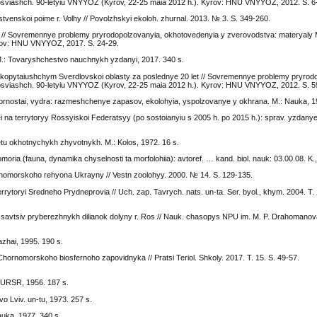
osviashch. 90-letyiu VNYYOZ (Kyrov, 22-25 maia 2012 h.). Kyrov: HNU VNYYOZ, 2012. S. 6
enskoi poime r. Volhy // Povolzhskyi ekoloh. zhurnal. 2013. № 3. S. 349-260.
y // Sovremennye problemy pryrodopolzovanyia, okhotovedenyia y zverovodstva: materyaly 
yrov: HNU VNYYOZ, 2017. S. 24-29.
.: Tovaryshchestvo nauchnykh yzdanyi, 2017. 340 s.
opytaiushchym Sverdlovskoi oblasty za poslednye 20 let // Sovremennye problemy pryrod
osviashch. 90-letyiu VNYYOZ (Kyrov, 22-25 maia 2012 h.). Kyrov: HNU VNYYOZ, 2012. S. 5
ornostai, vydra: razmeshchenye zapasov, ekolohyia, yspolzovanye y okhrana. M.: Nauka, 19
na terrytoryy Rossyiskoi Federatsyy (po sostoianyiu s 2005 h. po 2015 h.): sprav. yzdany
u okhotnychykh zhyvotnykh. M.: Kolos, 1972. 16 s.
ia (fauna, dynamika chyselnosti ta morfolohiia): avtoref. … kand. biol. nauk: 03.00.08. K.,
omorskoho rehyona Ukrayny // Vestn zoolohyy. 2000. № 14. S. 129-135.
toryi Sredneho Prydneprovia // Uch. zap. Tavrych. nats. un-ta. Ser. byol., khym. 2004. T. 
 ssavtsiv pryberezhnykh dilianok dolyny r. Ros // Nauk. chasopys NPU im. M. P. Drahomanova
zhai, 1995. 190 s.
Chornomorskoho biosfernoho zapovidnyka // Pratsi Teriol. Shkoly. 2017. T. 15. S. 49-57.
N URSR, 1956. 187 s.
o Lviv. un-tu, 1973. 257 s.
uka, 1977. 340 s.