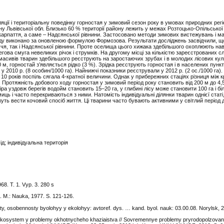
ції і територіальну поведінку горностая у зимовий сезон року в умовах природних регі
у Львівської обл. Близько 60 % території району лежить у межах Розтоцько-Опільської 
дкарпаття, а саме – Надсянської рівнини. Застосовано методи зимових вистежувань і 
ї виду виконано за оновленою формулою Формозова. Результати досліджень засвідчили, щ
чя, так і Надсянської рівнини. Проте оселища цього хижака здебільшого охоплюють на
гова смуга невеликих річок і струмків. На другому місці за кількістю зареєстрованих сл
их масивів тварин здебільшого реєструють на заростаючих зрубах і в молодих лісових кул
500 м, горностай з’являється рідко (3 %). Зрідка реєструють горностая і в населених пункт
у 2010 р. (8 особин/1000 га). Найнижчі показники реєстрували у 2012 р. (2 ос./1000 га)
10 років поспіль сягала 4-кратної величини. Однак у прибережних стаціях різниця між 
 Протяжність добового ходу горностая у зимовий період року становить від 200 м до 4,5
іра уздовж берегів водойм становить 15–20 га, у глибині лісу може становити 100 га і бі
миць і часто перекриваються з ними. Натомість індивідуальні ділянки тварин однієї стат
ть вести кочовий спосіб життя. Ці тварини часто бувають активними у світлий період 
ід; індивідуальна територія
68. T. 1. Vyp. 3. 280 s
. M.: Nauka, 1977. S. 121-126.
y, osobennosty byolohyy y ekolohyy: avtoref. dys. … kand. byol. nauk: 03.00.08. Norylsk, 2
a ekosystem y problemy okhotnycheho khaziaistva // Sovremennye problemy pryrodopolzovan