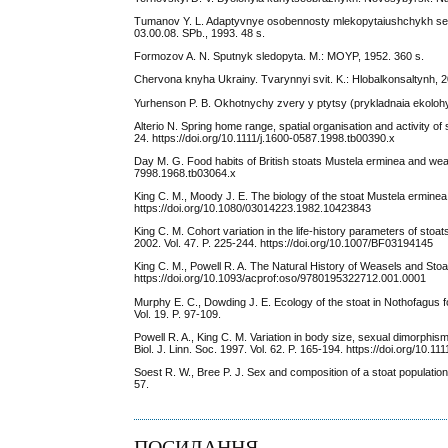
Tumanov Y. L. Adaptyvnye osobennosty mlekopytaiushchykh sem
03.00.08. SPb., 1993. 48 s.
Formozov A. N. Sputnyk sledopyta. M.: MOYP, 1952. 360 s.
Chervona knyha Ukrainy. Tvarynnyi svit. K.: Hlobalkonsaltynh, 2
Yurhenson P. B. Okhotnychy zvery y ptytsy (prykladnaia ekolohyi
Alterio N. Spring home range, spatial organisation and activity o
24. https://doi.org/10.1111/j.1600-0587.1998.tb00390.x
Day M. G. Food habits of British stoats Mustela erminea and wease
7998.1968.tb03064.x
King C. M., Moody J. E. The biology of the stoat Mustela erminea 
https://doi.org/10.1080/03014223.1982.10423843
King C. M. Cohort variation in the life-history parameters of stoat
2002. Vol. 47. P. 225-244. https://doi.org/10.1007/BF03194145
King C. M., Powell R. A. The Natural History of Weasels and Sto
https://doi.org/10.1093/acprof:oso/9780195322712.001.0001
Murphy E. C., Dowding J. E. Ecology of the stoat in Nothofagus fo
Vol. 19. P. 97-109.
Powell R. A., King C. M. Variation in body size, sexual dimorphis
Biol. J. Linn. Soc. 1997. Vol. 62. P. 165-194. https://doi.org/10.
Soest R. W., Bree P. J. Sex and composition of a stoat population
57.
ПОСИЛАННЯ