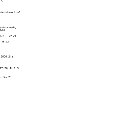
-7.
Mezhdunar. konf.,
opolzovanyia,
9-61.
77. S. 72-79.
e. M.: NO
 2006. 24 s.
17 (56). № 2. S.
. Ser. 20: