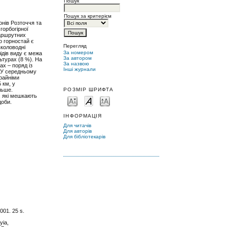
Пошук
Пошук за критерієм
онів Розточчя та
горбогірної
маршрутних
о горностай є
Перегляд
вколоводні
За номером
ідів виду є межа
За автором
ьтурах (8 %). На
За назвою
ах – поряд із
Інші журнали
. У середньому
крайніми
 км, у
РОЗМІР ШРИФТА
льше.
і, які мешкають
доби.
ІНФОРМАЦІЯ
Для читачів
Для авторів
Для бібліотекарів
001. 25 s.
yia,