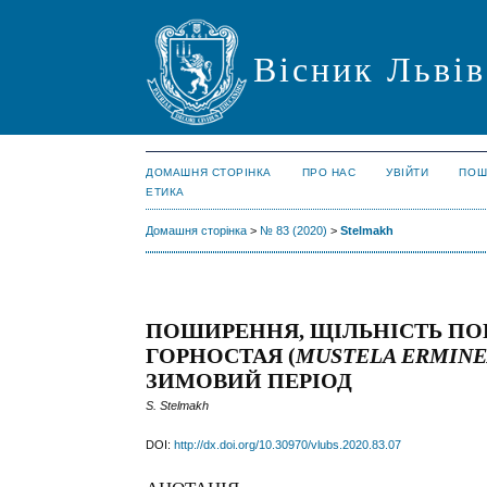
Вісник Львів
ДОМАШНЯ СТОРІНКА
ПРО НАС
УВІЙТИ
ПОШ
ЕТИКА
Домашня сторінка
>
№ 83 (2020)
>
Stelmakh
ПОШИРЕННЯ, ЩІЛЬНІСТЬ ПОП
ГОРНОСТАЯ (
MUSTELA ERMIN
ЗИМОВИЙ ПЕРІОД
S. Stelmakh
DOI:
http://dx.doi.org/10.30970/vlubs.2020.83.07