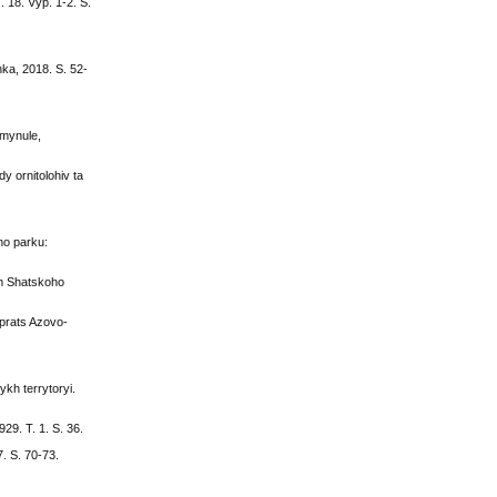
 18. Vyp. 1-2. S.
nka, 2018. S. 52-
 mynule,
y ornitolohiv ta
ho parku:
em Shatskoho
 prats Azovo-
kh terrytoryi.
29. T. 1. S. 36.
7. S. 70-73.