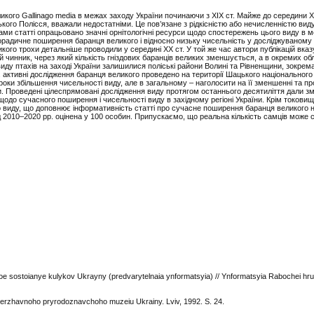
ликого Gallinago media в межах заходу України починаючи з ХІХ ст. Майже до середини Х
кого Полісся, вважали недостатніми. Це пов’язане з рідкісністю або нечисленністю виду,
ми статті опрацьовано значні орнітологічні ресурси щодо спостережень цього виду в 
порадичне поширення баранця великого і відносно низьку чисельність у досліджуваному р
кого трохи детальніше проводили у середині ХХ ст. У той же час автори публікацій вка
 чинник, через який кількість гніздових баранців великих зменшується, а в окремих об
иду птахів на заході України залишилися поліські райони Волині та Рівненщини, зокрема
 ст. активні дослідження баранця великого проведено на території Шацького національног
 роки збільшення чисельності виду, але в загальному – наголосити на її зменшенні та пр
и. Проведені цілеспрямовані дослідження виду протягом останнього десятиліття дали зм
 щодо сучасного поширення і чисельності виду в західному регіоні України. Крім токови
 виду, що доповнює інформативність статті про сучасне поширення баранця великого на
од 2010–2020 рр. оцінена у 100 особин. Припускаємо, що реальна кількість самців може 
oe sostoianye kulykov Ukrayny (predvarytelnaia ynformatsyia) // Ynformatsyia Rabochei hr
v Derzhavnoho pryrodoznavchoho muzeiu Ukrainy. Lviv, 1992. S. 24.