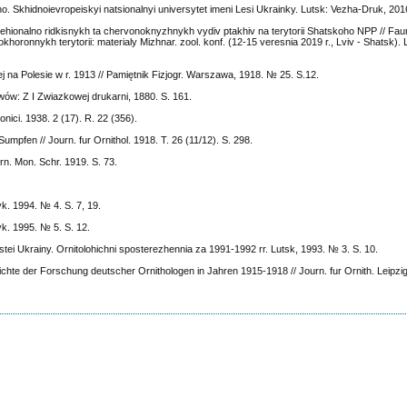
oho. Skhidnoievropeiskyi natsionalnyi universytet imeni Lesi Ukrainky. Lutsk: Vezha-Druk, 201
a rehionalno ridkisnykh ta chervonoknyzhnykh vydiv ptakhiv na terytorii Shatskoho NPP // Fa
horonnykh terytorii: materialy Mizhnar. zool. konf. (12-15 veresnia 2019 r., Lviv - Shatsk). 
 na Polesie w r. 1913 // Pamiętnik Fizjogr. Warszawa, 1918. № 25. S.12.
w: Z I Zwiazkowej drukarni, 1880. S. 161.
nici. 1938. 2 (17). R. 22 (356).
mpfen // Journ. fur Ornithol. 1918. T. 26 (11/12). S. 298.
rn. Mon. Schr. 1919. S. 73.
k. 1994. № 4. S. 7, 19.
k. 1995. № 5. S. 12.
tei Ukrainy. Ornitolohichni sposterezhennia za 1991-1992 rr. Lutsk, 1993. № 3. S. 10.
ichte der Forschung deutscher Ornithologen in Jahren 1915-1918 // Journ. fur Ornith. Leipzig