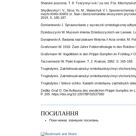
Shatske poozeria. T. 8: Tvarynnyi svit / za red. P.Ia. Kilochytsk
Shydlovskyi I. V., Strus Yu. M., Mateichyk V. I. Sposterezhenni
mezhi KhKh-KhKhI st. Stan i bioriznomanittia ekosystem pryrodook
2019. S. 185-187.
Domaniewski J. Sprawozdanie z wycieczki ornitologicznej odbytej
Dzieduszycki W. Muzeum imienia Dzieduszyckich we Lwowie. Lwó
Dunajewski A. Badania nad ptakami Wolynia // Acta ornitol. M. Polo
Grafsmann W. 1918. Zwei Jahre Feldornithologie in den Rokitno-Su
Grafsmann W. Vogelleben in den Pripjet-Sümpfen im Frühling // O
Taczanowski W. Ptaki krajowe. T. 2. Krakow, 1882. S. 165-168.
Troglodytes. Zakhidnoukrainskyi ornitofaunistychnyi shchorichny
Troglodytes. Zakhidnoukrainskyi ornitofaunistychnyi shchorichny
Troglodytes / Volove ochko. Kataloh ornitofauny zakhidnykh oblas
Zedlitz Graf O. Die Avifauna des westlichen Pripjet-Sumpfes im L
P. 205. https://doi.org/10.1007/BF02537580
ПОСИЛАННЯ
Поки немає зовнішніх посилань.