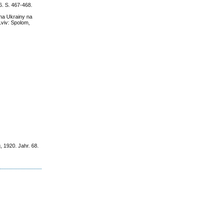
6. S. 467-468.
una Ukrainy na
Lviv: Spolom,
, 1920. Jahr. 68.