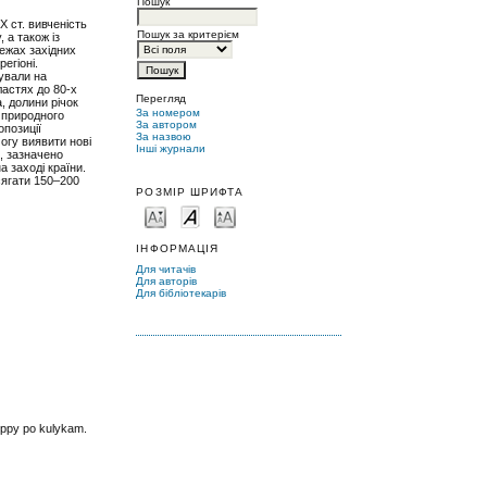
Пошук
Х ст. вивченість
Пошук за критерієм
 а також із
межах західних
егіоні.
зували на
ластях до 80-х
Перегляд
, долини річок
За номером
о природного
За автором
опозиції
За назвою
огу виявити нові
Інші журнали
щ, зазначено
 заході країни.
сягати 150–200
РОЗМІР ШРИФТА
ІНФОРМАЦІЯ
Для читачів
Для авторів
Для бібліотекарів
uppy po kulykam.