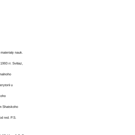
 materialy nauk.
993 rr. Svitiaz,
onalnoho
rytorii u
koho
tem Shatskoho
d red. P.S.