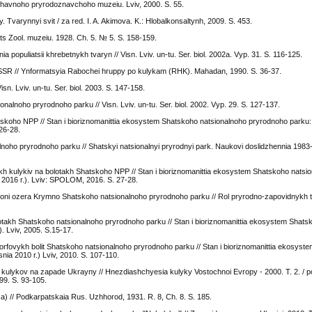
Derzhavnoho pryrodoznavchoho muzeiu. Lviv, 2000. S. 55.
 Tvarynnyi svit / za red. I. A. Akimova. K.: Hlobalkonsaltynh, 2009. S. 453.
rats Zool. muzeiu. 1928. Ch. 5. № 5. S. 158-159.
 populiatsii khrebetnykh tvaryn // Visn. Lviv. un-tu. Ser. biol. 2002a. Vyp. 31. S. 116-125.
SSR // Ynformatsyia Rabochei hruppy po kulykam (RHK). Mahadan, 1990. S. 36-37.
n. Lviv. un-tu. Ser. biol. 2003. S. 147-158.
nalnoho pryrodnoho parku // Visn. Lviv. un-tu. Ser. biol. 2002. Vyp. 29. S. 127-137.
hatskoho NPP // Stan i bioriznomanittia ekosystem Shatskoho natsionalnoho pryrodnoho parku:
26-28.
lnoho pryrodnoho parku // Shatskyi natsionalnyi pryrodnyi park. Naukovi doslidzhennia 1983-1
ykh kulykiv na bolotakh Shatskoho NPP // Stan i bioriznomanittia ekosystem Shatskoho natsi
 2016 r.). Lviv: SPOLOM, 2016. S. 27-28.
 raioni ozera Krymno Shatskoho natsionalnoho pryrodnoho parku // Rol pryrodno-zapovidnykh te
olotakh Shatskoho natsionalnoho pryrodnoho parku // Stan i bioriznomanittia ekosystem Shats
. Lviv, 2005. S.15-17.
 torfovykh bolit Shatskoho natsionalnoho pryrodnoho parku // Stan i bioriznomanittia ekosys
nia 2010 r.) Lviv, 2010. S. 107-110.
kulykov na zapade Ukrayny // Hnezdiashchyesia kulyky Vostochnoi Evropy - 2000. T. 2. / po
99. S. 93-105.
) // Podkarpatskaia Rus. Uzhhorod, 1931. R. 8, Ch. 8. S. 185.