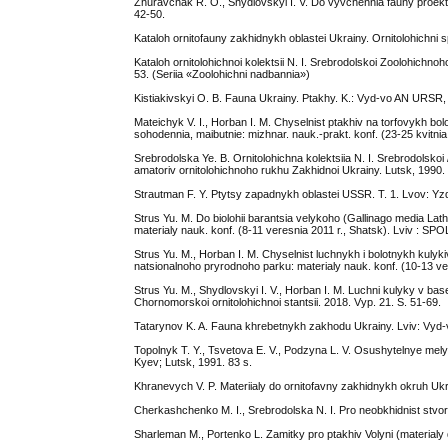
Zhuravchak R. O., Shydlovskyi I. V. Do vyvchennia fauny proekt
42-50.
Kataloh ornitofauny zakhidnykh oblastei Ukrainy. Ornitolohichni 
Kataloh ornitolohichnoi kolektsii N. I. Srebrodolskoi Zoolohichn
53. (Seriia «Zoolohichni nadbannia»)
Kistiakivskyi O. B. Fauna Ukrainy. Ptakhy. K.: Vyd-vo AN URSR, 
Mateichyk V. I., Horban I. M. Chyselnist ptakhiv na torfovykh bo
sohodennia, maibutnie: mizhnar. nauk.-prakt. konf. (23-25 kvitn
Srebrodolska Ye. B. Ornitolohichna kolektsiia N. I. Srebrodolskoi
amatoriv ornitolohichnoho rukhu Zakhidnoi Ukrainy. Lutsk, 1990.
Strautman F. Y. Ptytsy zapadnykh oblastei USSR. T. 1. Lvov: Yzd
Strus Yu. M. Do biolohii barantsia velykoho (Gallinago media La
materialy nauk. konf. (8-11 veresnia 2011 r., Shatsk). Lviv : SP
Strus Yu. M., Horban I. M. Chyselnist luchnykh i bolotnykh kulyk
natsionalnoho pryrodnoho parku: materialy nauk. konf. (10-13 v
Strus Yu. M., Shydlovskyi I. V., Horban I. M. Luchni kulyky v bas
Chornomorskoi ornitolohichnoi stantsii. 2018. Vyp. 21. S. 51-69.
Tatarynov K. A. Fauna khrebetnykh zakhodu Ukrainy. Lviv: Vyd-vo
Topolnyk T. Y., Tsvetova E. V., Podzyna L. V. Osushytelnye mel
Kyev; Lutsk, 1991. 83 s.
Khranevych V. P. Materiialy do ornitofavny zakhidnykh okruh Ukr
Cherkashchenko M. I., Srebrodolska N. I. Pro neobkhidnist stvoren
Sharleman M., Portenko L. Zamitky pro ptakhiv Volyni (materialy d