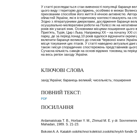
У статті розглядається стан вивченості популяції баранця ве
цього виду і територію досліджень, особливо в межах Волинсь
прихованим способом його життя й нічною активністю. Автора
областей України, які в історичному контексті вказують на с
Згідно з літературними джерелами, дослідження баранця вели
осушувально-меліоративні роботи на Поліссі як на негативний
років він узагалі зник. Основними місцями поширення цього в
Прип’ять, Турія, Цир і Льва. Наприкінці ХХ – на початку ХХІ
парку, де за період понад 10 років вдалося відзначити окремі
включити баранця великого до списків Червоної книги Україн
місця токування цих птахів. У статті наведено актуальні дані
також і місця спорадичних спостережень представників цього
Сучасна кількість самців на основі відомих токовищ за пері
на весь регіон заходу України.
КЛЮЧОВІ СЛОВА
захід України; баранець великий; чисельність; поширення
ПОВНИЙ ТЕКСТ:
PDF
ПОСИЛАННЯ
Ardamatskaia T. B., Horban Y. M., Zhmud M. E. y dr. Sovremenn
Mahadan, 1989. S. 21-23.
Bokotei A. A. Kataloh oolohichnoi kolektsii zoolohichnykh fondi