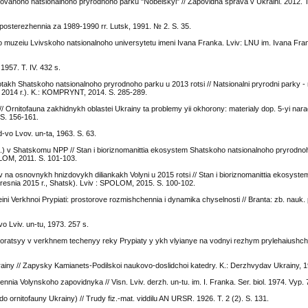
ovanoho natsionalnoho pryrodnoho parku "Nobelskyi" // Zapovidna sprava v Ukraini. 2012. T.
sposterezhennia za 1989-1990 rr. Lutsk, 1991. № 2. S. 35.
oho muzeiu Lvivskoho natsionalnoho universytetu imeni Ivana Franka. Lviv: LNU im. Ivana Fra
1957. T. IV. 432 s.
lotakh Shatskoho natsionalnoho pryrodnoho parku u 2013 rotsi // Natsionalni pryrodni parky -
ia 2014 r.). K.: KOMPRYNT, 2014. S. 285-289.
 // Ornitofauna zakhidnykh oblastei Ukrainy ta problemy yii okhorony: materialy dop. 5-yi narad
 S. 156-161.
-vo Lvov. un-ta, 1963. S. 63.
th.) v Shatskomu NPP // Stan i bioriznomanittia ekosystem Shatskoho natsionalnoho pryrodno
OLOM, 2011. S. 101-103.
iv na osnovnykh hnizdovykh diliankakh Volyni u 2015 rotsi // Stan i bioriznomanittia ekosyst
eresnia 2015 r., Shatsk). Lviv : SPOLOM, 2015. S. 100-102.
eini Verkhnoi Prypiati: prostorove rozmishchennia i dynamika chyselnosti // Branta: zb. nauk.
 Lviv. un-tu, 1973. 257 s.
yoratsyy v verkhnem techenyy reky Prypiaty y ykh vlyianye na vodnyi rezhym prylehaiushchy
ainy // Zapysky Kamianets-Podilskoi naukovo-doslidchoi katedry. K.: Derzhvydav Ukrainy, 19
nia Volynskoho zapovidnyka // Visn. Lviv. derzh. un-tu. im. I. Franka. Ser. biol. 1974. Vyp. 
o ornitofauny Ukrainy) // Trudy fiz.-mat. viddilu AN URSR. 1926. T. 2 (2). S. 131.