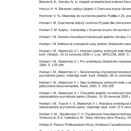
Bokotei A. A., Sokolov N. Iu. Kataloh ornitolohichnoi kolektsii 
Havrys H. H. Baranets velykyi (dupel) // Chervona knyha Ukrainy.
Herkhner V. Yu. Materiialy do vychennia ptakhiv Podillia // Zb. p
Horban I. M. Znachennia dolyny verkhnoi Prypiati dlia zberezhennia
Horban Y. M. Kulyky - kandydaty v Krasnuiu knyhu Ukraynskoi 
Horban I. M. Otsinka chyselnosti hnizdovykh ptakhiv Ukrainy // Vis
Horban I. M. Ridkisni ta znykaiuchi vydy ptakhiv Shatskoho natsio
Horban I. M., Mateichyk V. I. Hnizdovi ptakhy torfovykh bolit S
konf. (Shatsk, 10-13 veresnia 2009 r.). Lviv: SPOLOM, 2009. S. 
Horban I. M., Mateichyk V. I. Pro ornitofaunu Shatskoho natsiona
1994. S. 178-189.
Horban I. M., Mateichyk V. I. Skorochennia chyselnosti hnizdov
pryrodnoho parku: materialy nauk. konf. (Shatsk, 08-11 veresnia
Horban I. M., Mateichyk V. I. Stan ornitofauny torfovykh bolit u
pidtrymanni bioriznomanittia. Kaniv, 2003. S. 204-205.
Horban I. M., Mateichyk V. I. Chyselnist ptakhiv na torfovykh b
natsionalnoho pryrodnoho parku (Shatsk, 16-18 veresnia 2005 r.)
Horban I. M., Tsaryk Y. V., Mateichyk V. I. Hnizdova ornitofauna
natsionalnoho pryrodnoho parku: materialy nauk. konf. (2-5 veres
Horban Y. M., Shydlovskyi Y. V. Chyslennost hnezdiashchykhsia 
Tomkovych, E.A. Lebedeva. M.: Soiuz okhrany ptyts Rossyy, 19
Hrabar A. Ptastvo Podkarpatskoi Rusy (Avifauna Carpathorossica