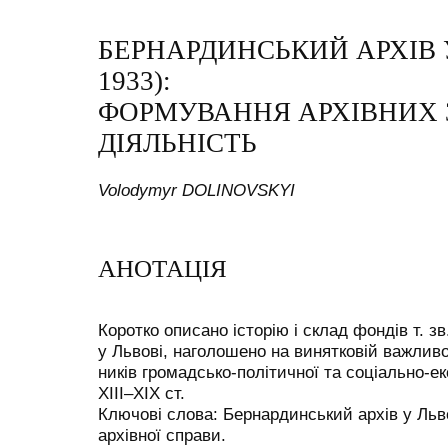
БЕРНАРДИНСЬКИЙ АРХІВ У
1933):
ФОРМУВАННЯ АРХІВНИХ З
ДІЯЛЬНІСТЬ
Volodymyr DOLINOVSKYI
АНОТАЦІЯ
Коротко описано історію і склад фондів т. з
у Львові, наголошено на винятковій важливо
ників громадсько-політичної та соціально-ек
ХІІІ–ХІХ ст.
Ключові слова: Бернардинський архів у Львові
архівної справи.