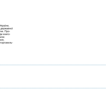
України,
ї державної
їни. Про-
ди книго-
изи.
рня,
оторговель-