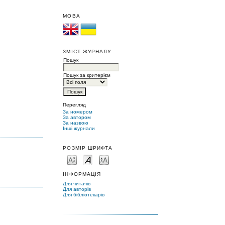
МОВА
ЗМІСТ ЖУРНАЛУ
Пошук
Пошук за критерієм
Перегляд
За номером
За автором
За назвою
Інші журнали
РОЗМІР ШРИФТА
ІНФОРМАЦІЯ
Для читачів
Для авторів
Для бібліотекарів