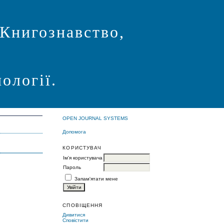
 Книгознавство,
ології.
OPEN JOURNAL SYSTEMS
Допомога
КОРИСТУВАЧ
Ім'я користувача
Пароль
Запам'ятати мене
СПОВІЩЕННЯ
Дивитися
Сповістити