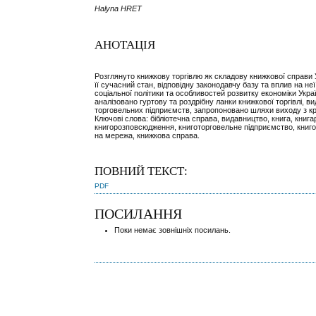
Halyna HRET
АНОТАЦІЯ
Розглянуто книжкову торгівлю як складову книжкової справи 
її сучасний стан, відповідну законодавчу базу та вплив на не
соціальної політики та особливостей розвитку економіки Укра
аналізовано гуртову та роздрібну ланки книжкової торгівлі, ви
торговельних підприємств, запропоновано шляхи виходу з кр
Ключові слова: бібліотечна справа, видавництво, книга, книга
книгорозповсюдження, книготорговельне підприємство, книг
на мережа, книжкова справа.
ПОВНИЙ ТЕКСТ:
PDF
ПОСИЛАННЯ
Поки немає зовнішніх посилань.