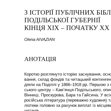
З ІСТОРІЇ ПУБЛІЧНИХ БІБ
ПОДІЛЬСЬКОЇ ГУБЕРНІЇ
КІНЦЯ ХІХ – ПОЧАТКУ ХХ 
Olena AIVAZIAN
АНОТАЦІЯ
Коротко розглянуто історію заснування, осн
вання, склад фондів та читацький контингент
діяли на Поділлі у 1866–1918 рр. Першою з 
ського центру – Кам’янця-Подільського, опис
Вінниці, Проскурова, Бара та Гайсина. У вс
російська література (переважно художня) т
ліотеки головно за рахунок виплат із місцев
читачів.