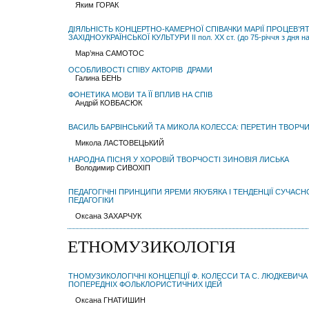
Яким ГОРАК
ДІЯЛЬНІСТЬ КОНЦЕРТНО-КАМЕРНОЇ СПІВАЧКИ МАРІЇ ПРОЦЕВ’ЯТ
ЗАХІДНОУКРАЇНСЬКОЇ КУЛЬТУРИ ІІ пол. ХХ ст. (до 75-річчя з дня н
Мар’яна САМОТОС
ОСОБЛИВОСТІ СПІВУ АКТОРІВ ДРАМИ
Галина БЕНЬ
ФОНЕТИКА МОВИ ТА ЇЇ ВПЛИВ НА СПІВ
Андрій КОВБАСЮК
ВАСИЛЬ БАРВІНСЬКИЙ ТА МИКОЛА КОЛЕССА: ПЕРЕТИН ТВОР
Микола ЛАСТОВЕЦЬКИЙ
НАРОДНА ПІСНЯ У ХОРОВІЙ ТВОРЧОСТІ ЗИНОВІЯ ЛИСЬКА
Володимир СИВОХІП
ПЕДАГОГІЧНІ ПРИНЦИПИ ЯРЕМИ ЯКУБЯКА І ТЕНДЕНЦІЇ СУЧАСНО
ПЕДАГОГІКИ
Оксана ЗАХАРЧУК
ЕТНОМУЗИКОЛОГІЯ
ТНОМУЗИКОЛОГІЧНІ КОНЦЕПЦІЇ Ф. КОЛЕССИ ТА С. ЛЮДКЕВИЧА
ПОПЕРЕДНІХ ФОЛЬКЛОРИСТИЧНИХ ІДЕЙ
Оксана ГНАТИШИН