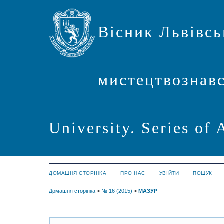
Вісник Львівсь
мистецтвознавст
University. Series of 
ДОМАШНЯ СТОРІНКА
ПРО НАС
УВІЙТИ
ПОШУК
Домашня сторінка
>
№ 16 (2015)
>
МАЗУР