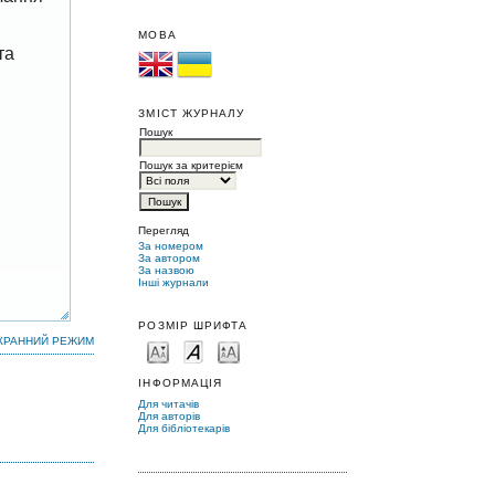
МОВА
та
ЗМІСТ ЖУРНАЛУ
Пошук
Пошук за критерієм
Перегляд
За номером
За автором
За назвою
Інші журнали
РОЗМІР ШРИФТА
КРАННИЙ РЕЖИМ
ІНФОРМАЦІЯ
Для читачів
Для авторів
Для бібліотекарів