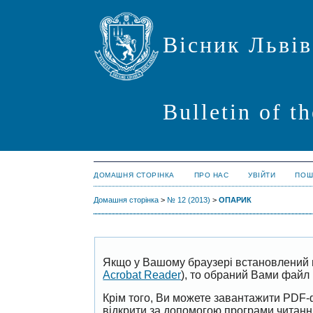
Вісник Львів
Bulletin of t
ДОМАШНЯ СТОРІНКА
ПРО НАС
УВІЙТИ
ПОШ
Домашня сторінка
>
№ 12 (2013)
>
ОПАРИК
Якщо у Вашому браузері встановлений 
Acrobat Reader
), то обраний Вами файл 
Крім того, Ви можете завантажити PDF-
відкрити за допомогою програми читан