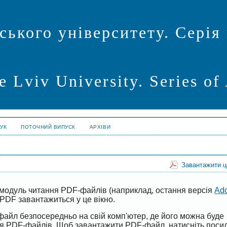
ського університету. Серія
he Lviv University. Series of
УК
ПОТОЧНИЙ ВИПУСК
АРХІВИ
Завантажити 
модуль читання PDF-файлів (наприклад, остання версія
Ad
PDF завантажиться у це вікно.
файл безпосередньо на свій комп'ютер, де його можна буде
ня PDF-файлів. Щоб завантажити PDF-файл, натисніть поси