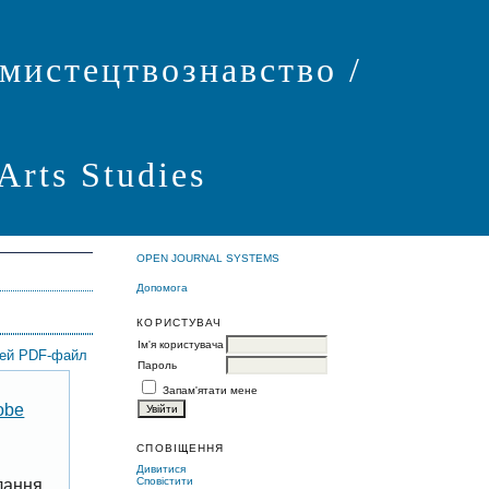
 мистецтвознавство /
 Arts Studies
OPEN JOURNAL SYSTEMS
Допомога
КОРИСТУВАЧ
Ім'я користувача
цей PDF-файл
Пароль
Запам'ятати мене
obe
СПОВІЩЕННЯ
Дивитися
Сповістити
лання