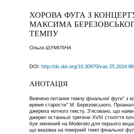
ХОРОВА ФУГА З КОНЦЕРТ
МАКСИМА БЕРЕЗОВСЬКОГ
ТЕМПУ
Ольга ШУМІЛІНА
DOI:
http://dx.doi.org/10.30970/vas.25.2024.8
АНОТАЦІЯ
Вивчено питання темпу фінальної фуги” з к
время старости” М. Березовського. Проаналі
джерела нотного тексту. З’ясовано, що наяв
джерел останньої третини ХVІІІ століття по
був змінений на Moderato для першого вида
що вказівка на помірний темп фінальної фу