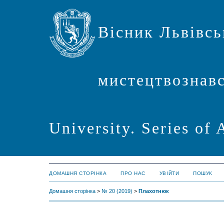
Вісник Львівсь
мистецтвознавст
University. Series of 
ДОМАШНЯ СТОРІНКА
ПРО НАС
УВІЙТИ
ПОШУК
Домашня сторінка
>
№ 20 (2019)
>
Плахотнюк