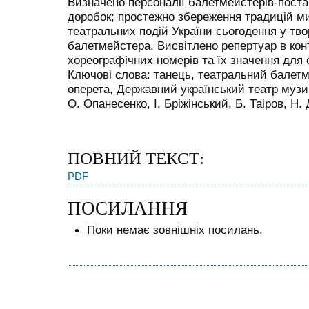
Визначено персоналії балетмейстерів-постан
доробок; простежно збереження традицій ми
театральних подій України сьогодення у тво
балетмейстера. Висвітлено репертуар в кон
хореографічних номерів та їх значення для 
Ключові слова: танець, театральний балетм
оперета, Державний український театр музич
О. Опанесенко, І. Бріжінський, Б. Таіров, Н.
ПОВНИЙ ТЕКСТ:
PDF
ПОСИЛАННЯ
Поки немає зовнішніх посилань.