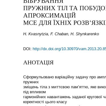
ВІБРУВАННЯ
ПРУЖНИХ ТІЛ ТА ПОБУД
АПРОКСИМАЦІЙ
МСЕ ДЛЯ ЇХНІХ РОЗВ’ЯЗКІ
H. Kvasnytzia, F. Chaban, H. Shynkarenko
DOI:
http://dx.doi.org/10.30970/vam.2013.20.8
АНОТАЦІЯ
Сформульовано варіаційну задачу про ампл
пружних
зміщень тіла з миттєвою пам’яттю, яке вик
під впливом
гармонійних навантажень заданої кругової 
коректності цього класу