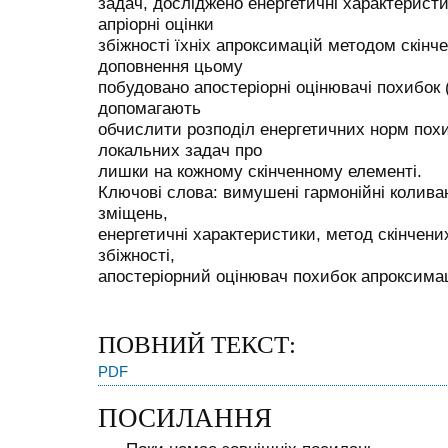
задач, досліджено енергетичні характеристик
апріорні оцінки
збіжності їхніх апроксимацій методом скінч
доповнення цьому
побудовано апостеріорні оцінювачі похибок
допомагають
обчислити розподіл енергетичних норм пох
локальних задач про
лишки на кожному скінченному елементі.
Ключові слова: вимушені гармонійні колива
зміщень,
енергетичні характеристики, метод скінчених
збіжності,
апостеріорний оцінювач похибок апроксима
ПОВНИЙ ТЕКСТ:
PDF
ПОСИЛАННЯ