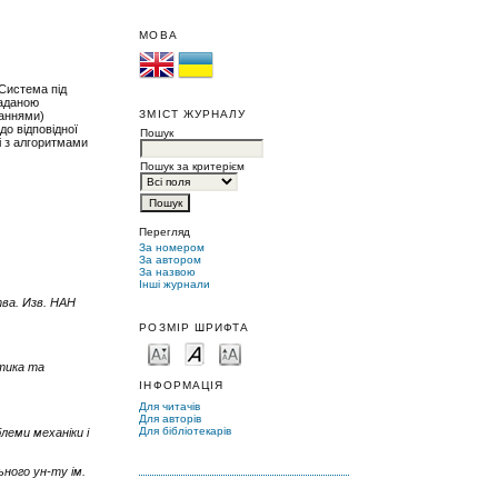
МОВА
Cистема під
заданою
ЗМІСТ ЖУРНАЛУ
ваннями)
до відповідної
Пошук
і з алгоритмами
Пошук за критерієм
Перегляд
За номером
За автором
За назвою
Інші журнали
ва. Изв. НАН
РОЗМІР ШРИФТА
атика та
ІНФОРМАЦІЯ
Для читачів
Для авторів
Для бібліотекарів
леми механіки і
ьного ун-ту ім.