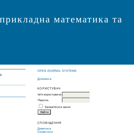
 прикладна математика та
OPEN JOURNAL SYSTEMS
ІВ
Допомога
КОРИСТУВАЧ
Ім'я користувача
Пароль
Запам'ятати мене
СПОВІЩЕННЯ
Дивитися
Сповістити