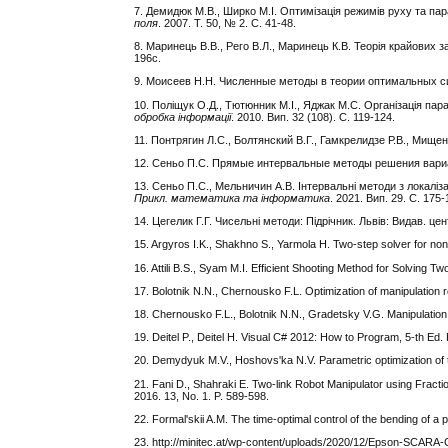
7. Демидюк М.В., Ширко М.І. Оптимізація режимів руху та п
поля
. 2007. Т. 50, № 2. C. 41-48.
8. Маринець В.В., Рего В.Л., Маринець К.В. Теорія крайових 
196с.
9. Моисеев Н.Н. Численные методы в теории оптимальных сис
10. Поліщук О.Д., Тютюнник М.І., Яджак М.С. Організація п
обробка інформації
. 2010. Вип. 32 (108). C. 119-124.
11. Понтрягин Л.С., Болтянский В.Г., Гамкрелидзе Р.В., Мищ
12. Сеньо П.С. Прямые интервальные методы решения вари
13. Сеньо П.С., Мельничин А.В. Інтервальні методи з локалі
Прикл. математика та інформатика
. 2021. Вип. 29. С. 175-
14. Цегелик Г.Г. Чисельні методи: Підрічник. Львів: Видав. цен
15. Argyros I.K., Shakhno S., Yarmola H. Two-step solver for non
16. Attili B.S., Syam M.I. Efficient Shooting Method for Solving 
17. Bolotnik N.N., Chernousko F.L. Optimization of manipulation r
18. Chernousko F.L., Bolotnik N.N., Gradetsky V.G. Manipulatio
19. Deitel P., Deitel H. Visual C# 2012: How to Program, 5-th Ed
20. Demydyuk M.V., Hoshovs'ka N.V. Parametric optimization of t
21. Fani D., Shahraki E. Two-link Robot Manipulator using Fracti
2016. 13, No. 1. P. 589-598.
22. Formal'skii A.M. The time-optimal control of the bending of a
23. http://minitec.at/wp-content/uploads/2020/12/Epson-SCARA-