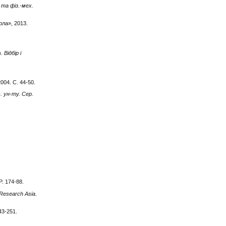
та фіз.-мех.
рла», 2013.
м.
Відбір і
2004. С. 44-50.
в. ун-ту. Сер.
 P. 174-88.
 Research Asia
.
243-251.