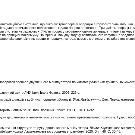
ніпуляційною системою, що виконує транспортну операцію в горизонтальній площині. 
із заданого початкового положення в задане кінцеве положення. Тривалість операції є 
ати системи не задаються. Якість процесу керування оцінюємо квадратичним (за керу
я на принципі максимуму Понтрягіна. Вихідну задачу оптимального керування зводимо 
иференціальних рівнянь першого порядку, яку розв'язуємо методом стрільби в поєднанн
 поворотов звеньев двузвенного манипулятора по
комбинированным критериям качест
идавничий центр ЛНУ імені Івана Франка. 2006. 223 с.
імізації функцій з кубічним порядком збіжності.
Вісн. Львів. ун-ту. Сер. Прикл. матем
лгоритми оптимізації: Навч. посібник. Рівне: НУВГП, 2011. 624с.
руху дволанкового маніпулятора з використанням ортогональних поліномів.
Прикл. проб
нематичної структури та руху дволанкового маніпулятора.
Вісник Харківського націонал
ійні технології. Автоматизовані системи управління
. 2020. Вип. 48. С. 36-48.