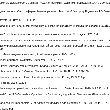
араметрів дволанкового маніпулятора з активними і пасивними приводами.
Мат. методи 
задач для звичайних диференціальних рівнянь: Навч. посіб. Ужгород: Вид-во УжНУ «Гове
тем. М.: Наука. 1971. 424с.
аралельних обчислень для локального оцінювання якості функціонування складних систе
енко Е.Ф. Математическая теория оптимальных процессов. М.: Наука. 1976. 392 с.
ационных задач и задач оптимального управления.
Динамические системы
. Вып. 18. 
зацією функціональних невизначиностей для розв'язування варіаційних задач.
Вісн. Льві
186.
тр Львів. національного ун-ту імені Івана Франка. 2004. 408 с.
linear equations.
Symmetry
. 2019. Vol. 11, Is. 2. P. 128.
Two Point Boundary Value Problems
. Chaos, Solitons & Fractals
. 2008. Vol. 35. P. 895-903.
obot control.
Sov. J. Comput. Systems Sci
, 1990. Vol. 28, No. 5. P. 127-169.
n Robots: Dynamics, Control, and Optimization. CRC Press, 1993. 288 p.
. Pearson. 2013. 1020 p.
he transport operations of a two-link manipulator.
J. of Math. Sciences
. 2019. Vol. 238, Is. 2.
onal Order PID Controllers Optimized by Evolutionary Algorithms.
Biosciences Biotechnology
 plane two-link mechanism.
J. of Applied Mathematics and Mechanics
. 1996. Vol. 60, Is. 2. P. 
G-Serie.pdf