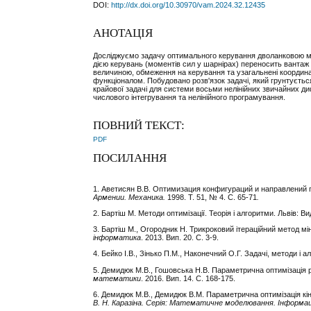
DOI:
http://dx.doi.org/10.30970/vam.2024.32.12435
АНОТАЦІЯ
Досліджуємо задачу оптимального керування дволанковою ма
дією керувань (моментів сил у шарнірах) переносить вантаж 
величиною, обмеження на керування та узагальнені координ
функціоналом. Побудовано розв'язок задачі, який грунтуєтьс
крайової задачі для системи восьми нелінійних звичайних д
числового інтегрування та нелінійного програмування.
ПОВНИЙ ТЕКСТ:
PDF
ПОСИЛАННЯ
1. Аветисян В.В. Оптимизация конфигураций и направлений
Армении. Механика.
1998. Т. 51, № 4. С. 65-71
.
2. Бартіш М. Методи оптимізації. Теорія і алгоритми. Львів: В
3. Бартіш М., Огородник Н. Трикроковий ітераційний метод мін
інформатика
. 2013. Вип. 20. C. 3-9.
4. Бейко І.В., Зінько П.М., Наконечний О.Г. Задачі, методи і а
5. Демидюк М.В., Гошовська Н.В. Параметрична оптимізація 
математики
. 2016. Вип. 14. С. 168-175.
6. Демидюк М.В., Демидюк В.М. Параметрична оптимізація кі
В. Н. Каразіна. Серія: Математичне моделювання. Інформац