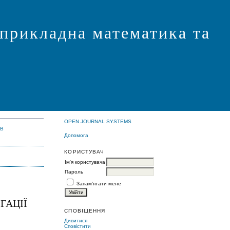
 прикладна математика та
OPEN JOURNAL SYSTEMS
ІВ
Допомога
КОРИСТУВАЧ
Ім'я користувача
Пароль
Запам'ятати мене
ГАЦІЇ
СПОВІЩЕННЯ
Дивитися
Сповістити