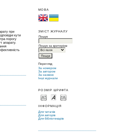
МОВА
ЗМІСТ ЖУРНАЛУ
арату при
ідповідні кути
Пошук
етра порогу
ут апарату.
Пошук за критерієм
ання
ефективність
Перегляд
За номером
За автором
За назвою
Інші журнали
РОЗМІР ШРИФТА
ІНФОРМАЦІЯ
Для читачів
Для авторів
Для бібліотекарів