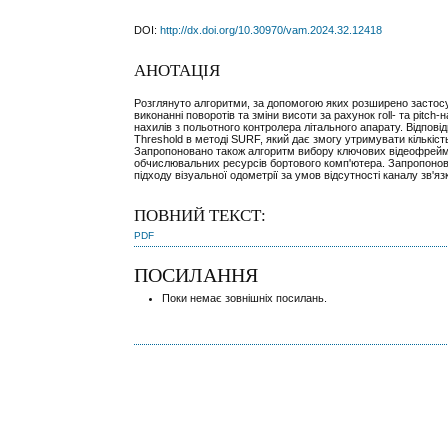
DOI:
http://dx.doi.org/10.30970/vam.2024.32.12418
АНОТАЦІЯ
Розглянуто алгоритми, за допомогою яких розширено застосув
виконанні поворотів та зміни висоти за рахунок roll- та pitc
нахилів з польотного контролера літального апарату. Відпові
Threshold в методі SURF, який дає змогу утримувати кількіст
Запропоновано також алгоритм вибору ключових відеофреймів
обчислювальних ресурсів бортового комп'ютера. Запропонов
підходу візуальної одометрії за умов відсутності каналу зв'
ПОВНИЙ ТЕКСТ:
PDF
ПОСИЛАННЯ
Поки немає зовнішніх посилань.