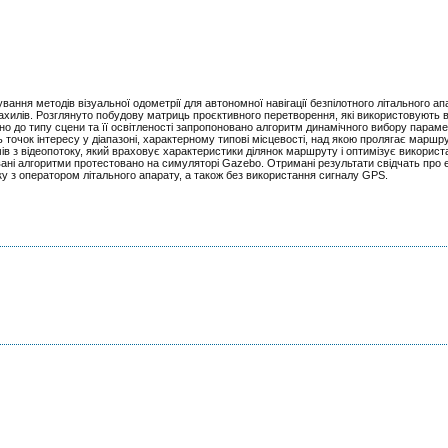
ання методів візуальної одометрії для автономної навігації безпілотного літального ап
h-нахилів. Розглянуто побудову матриць проєктивного перетворення, які використовують в
дно до типу сцени та її освітленості запропоновано алгоритм динамічного вибору парам
ь точок інтересу у діапазоні, характерному типові місцевості, над якою пролягає маршр
 з відеопотоку, який враховує характеристики ділянок маршруту і оптимізує використ
ані алгоритми протестовано на симуляторі Gazebo. Отримані результати свідчать про 
язку з оператором літального апарату, а також без використання сигналу GPS.