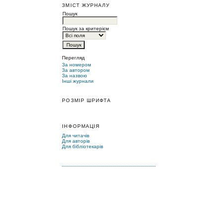
ЗМІСТ ЖУРНАЛУ
Пошук
Пошук за критерієм
Перегляд
За номером
За автором
За назвою
Інші журнали
РОЗМІР ШРИФТА
ІНФОРМАЦІЯ
Для читачів
Для авторів
Для бібліотекарів