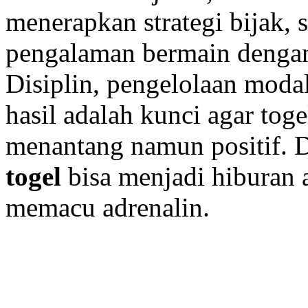
menerapkan
strategi
bijak
,
pengalaman
bermain
denga
Disiplin
,
pengelolaan
moda
hasil
adalah
kunci
agar
toge
menantang
namun
positif
.
togel
bisa
menjadi
hiburan
memacu
adrenalin.