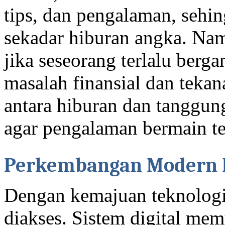
tips,
dan
pengalaman
,
sehi
sekadar
hiburan
angka
.
Na
jika
seseorang
terlalu
berga
masalah
finansial
dan
tekan
antara
hiburan
dan
tanggun
agar
pengalaman
bermain
t
Perkembangan
Modern
Dengan
kemajuan
teknolog
diakses
.
Sistem
digital
mem