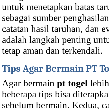
untuk
menetapkan
batas
ta
sebagai
sumber
penghasilan
catatan
hasil
taruhan
,
dan
e
adalah
langkah
penting
unt
tetap
aman
dan
terkendali
.
Tips Agar
Bermain
PT
To
Agar
bermain
pt
togel
lebi
beberapa
tips
bisa
diterapk
sebelum
bermain
.
Kedua
,
ca