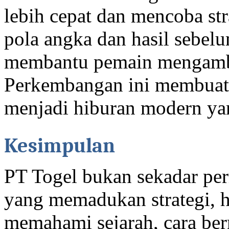
lebih
cepat
dan
mencoba
st
pola
angka
dan
hasil
sebel
membantu
pemain
mengamb
Perkembangan
ini
membuat
menjadi
hiburan
modern y
Kesimpulan
PT
Togel
bukan
sekadar
pe
yang
memadukan
strategi
,
memahami
sejarah
,
cara
be