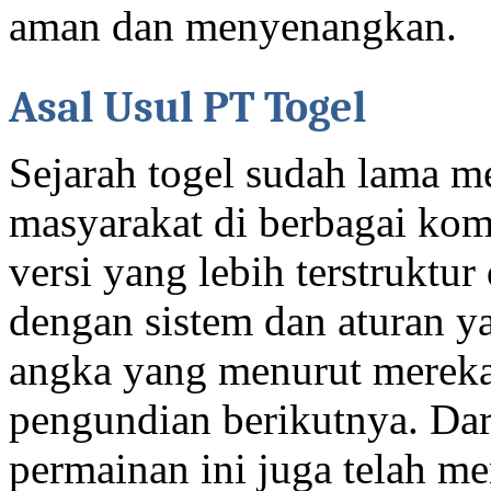
aman
dan
menyenangkan
.
Asal
Usul
PT
Togel
Sejarah
togel
sudah
lama
me
masyarakat
di
berbagai
kom
versi
yang
lebih
terstruktur
dengan
sistem
dan
aturan
y
angka
yang
menurut
merek
pengundian
berikutnya
.
Da
permainan
ini
juga
telah
me