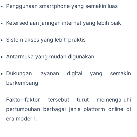
Penggunaan smartphone yang semakin luas
Ketersediaan jaringan internet yang lebih baik
Sistem akses yang lebih praktis
Antarmuka yang mudah digunakan
Dukungan layanan digital yang semakin
berkembang
Faktor-faktor tersebut turut memengaruhi
pertumbuhan berbagai jenis platform online di
era modern.