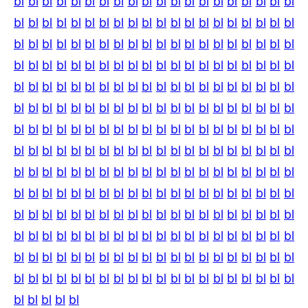
bl
bl
bl
bl
bl
bl
bl
bl
bl
bl
bl
bl
bl
bl
bl
bl
bl
bl
bl
bl
bl
bl
bl
bl
bl
bl
bl
bl
bl
bl
bl
bl
bl
bl
bl
bl
bl
bl
bl
bl
bl
bl
bl
bl
bl
bl
bl
bl
bl
bl
bl
bl
bl
bl
bl
bl
bl
bl
bl
bl
bl
bl
bl
bl
bl
bl
bl
bl
bl
bl
bl
bl
bl
bl
bl
bl
bl
bl
bl
bl
bl
bl
bl
bl
bl
bl
bl
bl
bl
bl
bl
bl
bl
bl
bl
bl
bl
bl
bl
bl
bl
bl
bl
bl
bl
bl
bl
bl
bl
bl
bl
bl
bl
bl
bl
bl
bl
bl
bl
bl
bl
bl
bl
bl
bl
bl
bl
bl
bl
bl
bl
bl
bl
bl
bl
bl
bl
bl
bl
bl
bl
bl
bl
bl
bl
bl
bl
bl
bl
bl
bl
bl
bl
bl
bl
bl
bl
bl
bl
bl
bl
bl
bl
bl
bl
bl
bl
bl
bl
bl
bl
bl
bl
bl
bl
bl
bl
bl
bl
bl
bl
bl
bl
bl
bl
bl
bl
bl
bl
bl
bl
bl
bl
bl
bl
bl
bl
bl
bl
bl
bl
bl
bl
bl
bl
bl
bl
bl
bl
bl
bl
bl
bl
bl
bl
bl
bl
bl
bl
bl
bl
bl
bl
bl
bl
bl
bl
bl
bl
bl
bl
bl
bl
bl
bl
bl
bl
bl
bl
bl
bl
bl
bl
bl
bl
bl
bl
bl
bl
bl
bl
bl
bl
bl
bl
bl
bl
bl
bl
bl
bl
bl
bl
bl
bl
bl
bl
bl
bl
bl
bl
bl
bl
bl
bl
bl
bl
bl
bl
bl
bl
bl
bl
bl
bl