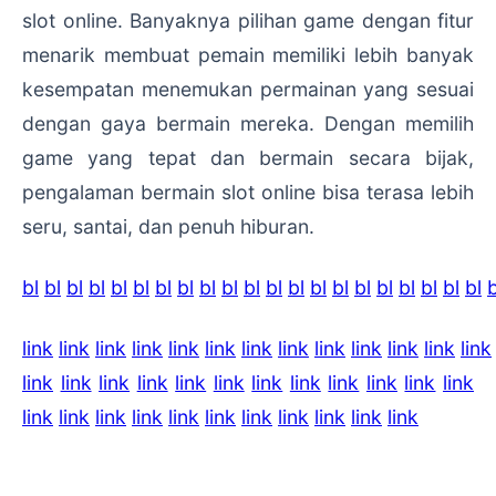
slot online. Banyaknya pilihan game dengan fitur
menarik membuat pemain memiliki lebih banyak
kesempatan menemukan permainan yang sesuai
dengan gaya bermain mereka. Dengan memilih
game yang tepat dan bermain secara bijak,
pengalaman bermain slot online bisa terasa lebih
seru, santai, dan penuh hiburan.
bl
bl
bl
bl
bl
bl
bl
bl
bl
bl
bl
bl
bl
bl
bl
bl
bl
bl
bl
bl
bl
b
link
link
link
link
link
link
link
link
link
link
link
link
link
link
link
link
link
link
link
link
link
link
link
link
link
link
link
link
link
link
link
link
link
link
link
link