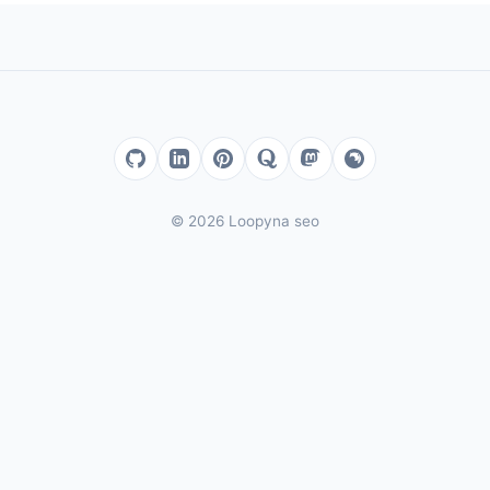
© 2026 Loopyna seo