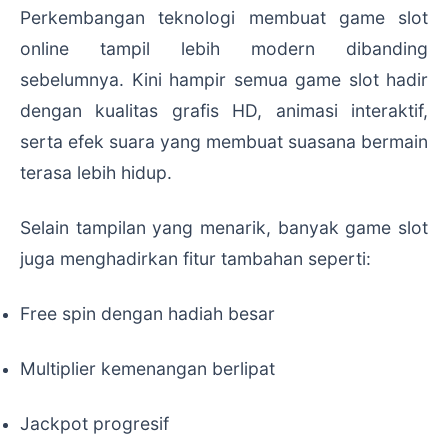
Perkembangan teknologi membuat game slot
online tampil lebih modern dibanding
sebelumnya. Kini hampir semua game slot hadir
dengan kualitas grafis HD, animasi interaktif,
serta efek suara yang membuat suasana bermain
terasa lebih hidup.
Selain tampilan yang menarik, banyak game slot
juga menghadirkan fitur tambahan seperti:
Free spin dengan hadiah besar
Multiplier kemenangan berlipat
Jackpot progresif