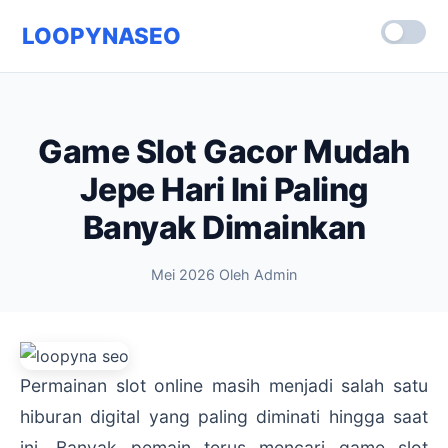
LOOPYNASEO
Game Slot Gacor Mudah
Jepe Hari Ini Paling
Banyak Dimainkan
Mei 2026 Oleh Admin
Permainan slot online masih menjadi salah satu
hiburan digital yang paling diminati hingga saat
ini. Banyak pemain terus mencari game slot