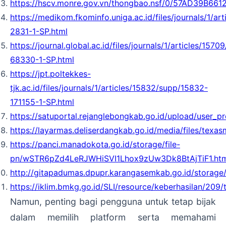
https://hscv.monre.gov.vn/thongbao.nsf/0/57AD39B66
https://medikom.fkominfo.uniga.ac.id/files/journals/1/ar
2831-1-SP.html
https://journal.global.ac.id/files/journals/1/articles/157
68330-1-SP.html
https://jpt.poltekkes-
tjk.ac.id/files/journals/1/articles/15832/supp/15832-
171155-1-SP.html
https://satuportal.rejanglebongkab.go.id/upload/us
https://layarmas.deliserdangkab.go.id/media/files/texas
https://panci.manadokota.go.id/storage/file-
pn/wSTR6pZd4LeRJWHiSVI1Lhox9zUw3Dk8BtAjTiF1.htm
http://gitapadumas.dpupr.karangasemkab.go.id/storag
https://iklim.bmkg.go.id/SLI/resource/keberhasilan/209/
Namun, penting bagi pengguna untuk tetap bijak
dalam memilih platform serta memahami