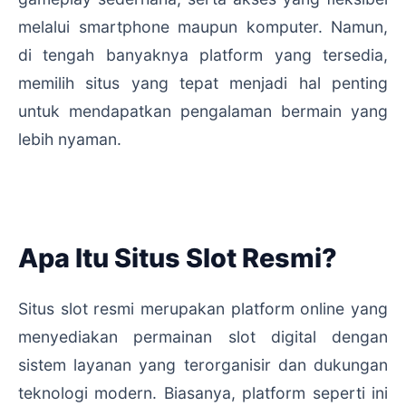
melalui smartphone maupun komputer. Namun,
di tengah banyaknya platform yang tersedia,
memilih situs yang tepat menjadi hal penting
untuk mendapatkan pengalaman bermain yang
lebih nyaman.
Apa Itu Situs Slot Resmi?
Situs slot resmi merupakan platform online yang
menyediakan permainan slot digital dengan
sistem layanan yang terorganisir dan dukungan
teknologi modern. Biasanya, platform seperti ini