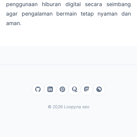
penggunaan hiburan digital secara seimbang
agar pengalaman bermain tetap nyaman dan
aman.
© 2026 Loopyna seo