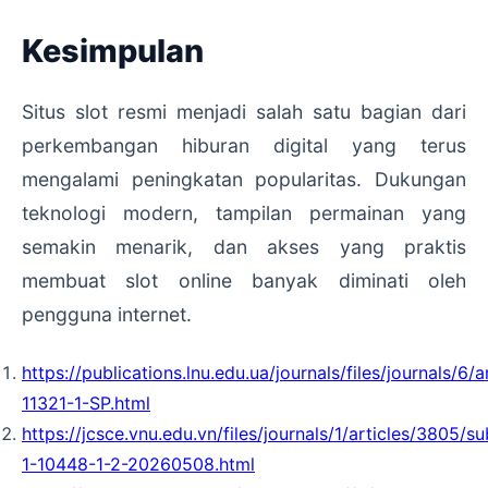
Kesimpulan
Situs slot resmi menjadi salah satu bagian dari
perkembangan hiburan digital yang terus
mengalami peningkatan popularitas. Dukungan
teknologi modern, tampilan permainan yang
semakin menarik, dan akses yang praktis
membuat slot online banyak diminati oleh
pengguna internet.
https://publications.lnu.edu.ua/journals/files/journals/6
11321-1-SP.html
https://jcsce.vnu.edu.vn/files/journals/1/articles/3805/
1-10448-1-2-20260508.html