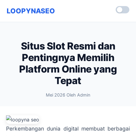
LOOPYNASEO
Situs Slot Resmi dan
Pentingnya Memilih
Platform Online yang
Tepat
Mei 2026 Oleh Admin
Perkembangan dunia digital membuat berbagai