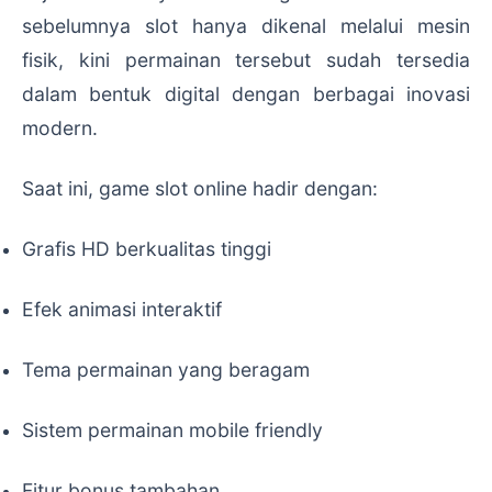
sebelumnya slot hanya dikenal melalui mesin
fisik, kini permainan tersebut sudah tersedia
dalam bentuk digital dengan berbagai inovasi
modern.
Saat ini, game slot online hadir dengan:
Grafis HD berkualitas tinggi
Efek animasi interaktif
Tema permainan yang beragam
Sistem permainan mobile friendly
Fitur bonus tambahan