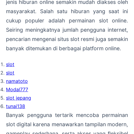
jenis hiburan online semakin mudah diakses oleh
masyarakat. Salah satu hiburan yang saat ini
cukup populer adalah permainan slot online.
Seiring meningkatnya jumlah pengguna internet,
pencarian mengenai situs slot resmi juga semakin
banyak ditemukan di berbagai platform online.
slot
slot
namatoto
Modal777
slot jepang
tunai138
Banyak pengguna tertarik mencoba permainan
slot digital karena menawarkan tampilan modern,
gameplay sederhana, serta akses yang fleksibel