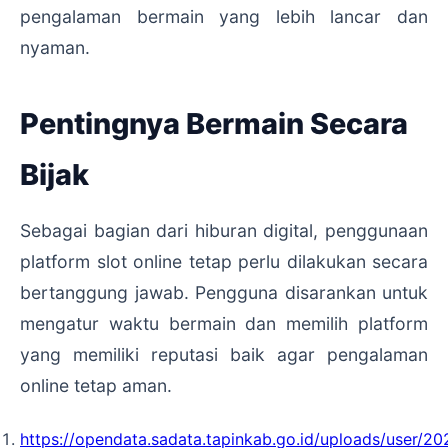
pengalaman bermain yang lebih lancar dan
nyaman.
Pentingnya Bermain Secara
Bijak
Sebagai bagian dari hiburan digital, penggunaan
platform slot online tetap perlu dilakukan secara
bertanggung jawab. Pengguna disarankan untuk
mengatur waktu bermain dan memilih platform
yang memiliki reputasi baik agar pengalaman
online tetap aman.
https://opendata.sadata.tapinkab.go.id/uploads/user/20