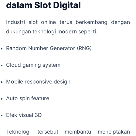
dalam Slot Digital
Industri slot online terus berkembang dengan
dukungan teknologi modern seperti:
Random Number Generator (RNG)
Cloud gaming system
Mobile responsive design
Auto spin feature
Efek visual 3D
Teknologi tersebut membantu menciptakan