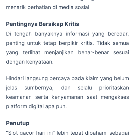
menarik perhatian di media sosial
Pentingnya Bersikap Kritis
Di tengah banyaknya informasi yang beredar,
penting untuk tetap berpikir kritis. Tidak semua
yang terlihat menjanjikan benar-benar sesuai
dengan kenyataan.
Hindari langsung percaya pada klaim yang belum
jelas sumbernya, dan selalu prioritaskan
keamanan serta kenyamanan saat mengakses
platform digital apa pun.
Penutup
“Slot gacor hari ini” lebih tepat dipahami sebagai