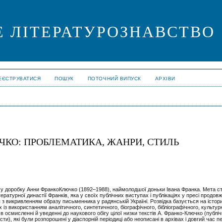
Е ЛІТЕРАТУРОЗНАВСТВО
ЕЄСТРУВАТИСЯ
ПОШУК
ПОТОЧНИЙ ВИПУСК
АРХІВИ
КО: ПРОБЛЕМАТИКА, ЖАНРИ, СТИЛЬ
 доробку Анни ФранкоКлючко (1892–1988), наймолодшої доньки Івана Франка. Мета сту
ературної династії Франків, яка у своїх публічних виступах і публікаціях у пресі продо
 з викривленням образу письменника у радянській Україні. Розвідка базується на істор
 із використанням аналітичного, синтетичного, біографічного, бібліографічного, культур
 осмисленні й уведенні до наукового обігу цілої низки текстів А. Франко-Ключко (публіч
сти), які були розпорошені у діаспорній періодиці або неописані в архівах і довгий час 