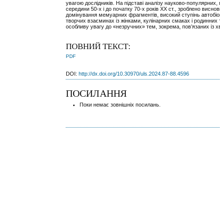
увагою дослідників. На підставі аналізу науково-популярних
середини 50-х і до початку 70-х років ХХ ст., зроблено висн
домінування мемуарних фрагментів, високий ступінь автобіогра
творчих взаєминах із жінками, кулінарних смаках і родинних 
особливу увагу до «незручних» тем, зокрема, пов’язаних із 
ПОВНИЙ ТЕКСТ:
PDF
DOI:
http://dx.doi.org/10.30970/uls.2024.87-88.4596
ПОСИЛАННЯ
Поки немає зовнішніх посилань.