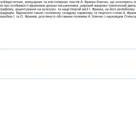
, публіцистичних, мемуарних та епістолярних текстів А. Франко-Ключко, що охоплюють пе
овки про особливості франкіани доньки письменника: широкий жанрово-тематичний діапаз
фізму, акцентування на культуро- та націєтворчій місії І. Франка, на його релігійному с
традиціях. Відзначено також і полемічну складову характеру та творчого стилю А. Франк
хворобою І. та О. Франків, розглянуто обставини полеміки А. Ключко з науковцем Олек