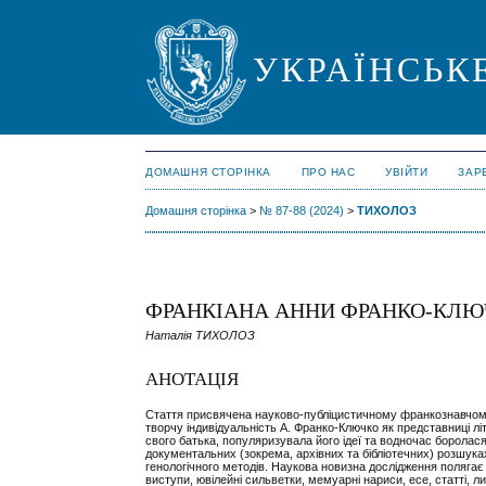
УКРАЇНСЬК
ДОМАШНЯ СТОРІНКА
ПРО НАС
УВІЙТИ
ЗАР
Домашня сторінка
>
№ 87-88 (2024)
>
ТИХОЛОЗ
ФРАНКІАНА АННИ ФРАНКО-КЛЮЧ
Наталія ТИХОЛОЗ
АНОТАЦІЯ
Стаття присвячена науково-публіцистичному франкознавчому
творчу індивідуальність А. Франко-Ключко як представниці літ
свого батька, популяризувала його ідеї та водночас боролася
документальних (зокрема, архівних та бібліотечних) розшуках
генологічного методів. Наукова новизна дослідження полягає в
виступи, ювілейні сильветки, мемуарні нариси, есе, статті, ли