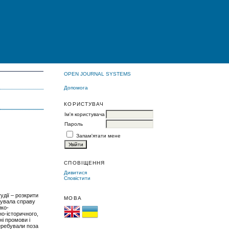
OPEN JOURNAL SYSTEMS
Допомога
КОРИСТУВАЧ
Ім'я користувача
Пароль
Запам'ятати мене
СПОВІЩЕННЯ
Дивитися
Сповістити
дії – розкрити
МОВА
вжувала справу
ико-
но-історичного,
ні промови і
перебували поза