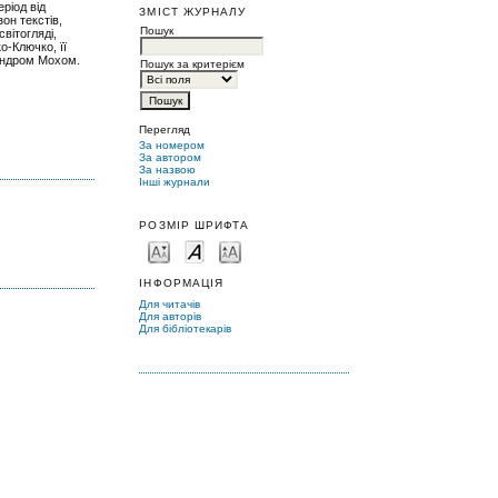
ріод від
ЗМІСТ ЖУРНАЛУ
он текстів,
Пошук
вітогляді,
о-Ключко, її
сандром Мохом.
Пошук за критерієм
Перегляд
За номером
За автором
За назвою
Інші журнали
РОЗМІР ШРИФТА
ІНФОРМАЦІЯ
Для читачів
Для авторів
Для бібліотекарів