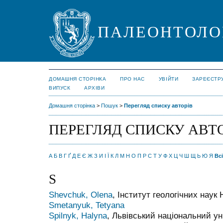
ПАЛЕОНТОЛО
ДОМАШНЯ СТОРІНКА
ПРО НАС
УВІЙТИ
ЗАРЕЄСТР
ВИПУСК
АРХІВИ
Домашня сторінка
>
Пошук
>
Перегляд списку авторів
ПЕРЕГЛЯД СПИСКУ АВТ
А
Б
В
Г
Ґ
Д
Е
Є
Ж
З
И
І
Ї
К
Л
М
Н
О
П
Р
С
Т
У
Ф
Х
Ц
Ч
Ш
Щ
Ь
Ю
Я
Всі
S
Shevchuk, Olena
, Інститут геологічних наук
Smetanyuk, Tetyana
Spilnyk, Halyna
, Львівський національний ун