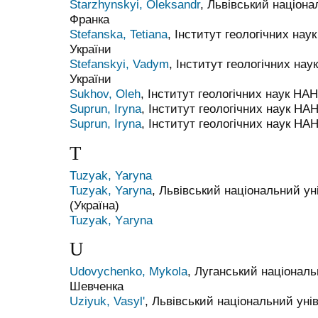
Starzhynskyi, Oleksandr
, Львівський націона
Франка
Stefanska, Tetiana
, Інститут геологічних нау
України
Stefanskyi, Vadym
, Інститут геологічних нау
України
Sukhov, Oleh
, Інститут геологічних наук НАН
Suprun, Iryna
, Інститут геологічних наук НА
Suprun, Iryna
, Інститут геологічних наук НА
T
Tuzyak, Yaryna
Tuzyak, Yaryna
, Львівський національний ун
(Україна)
Tuzyak, Yаryna
U
Udovychenko, Mykola
, Луганський національ
Шевченка
Uziyuk, Vasyl'
, Львівський національний уні