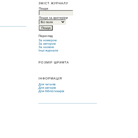
ЗМІСТ ЖУРНАЛУ
Пошук
Пошук за критерієм
Перегляд
За номером
За автором
За назвою
Інші журнали
РОЗМІР ШРИФТА
ІНФОРМАЦІЯ
Для читачів
Для авторів
Для бібліотекарів