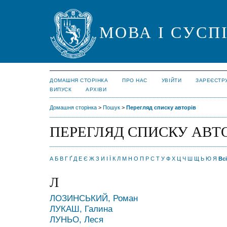
МОВА І СУСП
ДОМАШНЯ СТОРІНКА
ПРО НАС
УВІЙТИ
ЗАРЕЄСТР
ВИПУСК
АРХІВИ
Домашня сторінка
>
Пошук
>
Перегляд списку авторів
ПЕРЕГЛЯД СПИСКУ АВТ
А
Б
В
Г
Ґ
Д
Е
Є
Ж
З
И
І
Ї
К
Л
М
Н
О
П
Р
С
Т
У
Ф
Х
Ц
Ч
Ш
Щ
Ь
Ю
Я
Всі
Л
ЛОЗИНСЬКИЙ, Роман
ЛУКАШ, Галина
ЛУНЬО, Леся