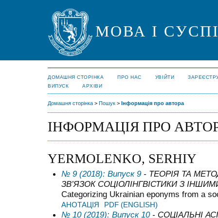
МОВА І СУСП
ДОМАШНЯ СТОРІНКА
ПРО НАС
УВІЙТИ
ЗАРЕЄСТР
ВИПУСК
АРХІВИ
Домашня сторінка
>
Пошук
>
Інформація про автора
ІНФОРМАЦІЯ ПРО АВТО
YERMOLENKO, SERHIY
№ 9 (2018): Випуск 9
- ТЕОРІЯ ТА МЕТО
ЗВ’ЯЗОК СОЦІОЛІНГВІСТИКИ З ІНШИ
Categorizing Ukrainian eponyms from a soc
АНОТАЦІЯ
PDF (ENGLISH)
№ 10 (2019): Випуск 10
- СОЦІАЛЬНІ АС