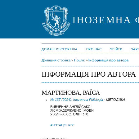
ІНОЗЕМНА 
ДОМАШНЯ СТОРІНКА
ПРО НАС
УВІЙТИ
ЗАР
Домашня сторінка
>
Пошук
>
Інформація про автора
ІНФОРМАЦІЯ ПРО АВТОРА
МАРТИНОВА, РАЇСА
№ 137 (2024): Inozemna Philologia
- МЕТОДИКА
ВИВЧЕННЯ АНГЛІЙСЬКОЇ
ЯК МІЖДЕРЖАВНОЇ МОВИ
У XVIII–XIX СТОЛІТТЯХ
АНОТАЦІЯ
PDF
ISSN: 2078-2373