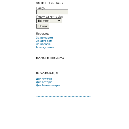
ЗМІСТ ЖУРНАЛУ
Пошук
Пошук за критерієм
Перегляд
За номером
За автором
За назвою
Інші журнали
РОЗМІР ШРИФТА
ІНФОРМАЦІЯ
Для читачів
Для авторів
Для бібліотекарів