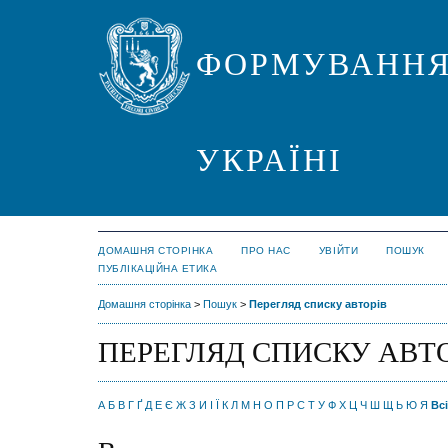
ФОРМУВАННЯ
УКРАЇНІ
ДОМАШНЯ СТОРІНКА
ПРО НАС
УВІЙТИ
ПОШУК
ПУБЛІКАЦІЙНА ЕТИКА
Домашня сторінка
>
Пошук
>
Перегляд списку авторів
ПЕРЕГЛЯД СПИСКУ АВТ
А
Б
В
Г
Ґ
Д
Е
Є
Ж
З
И
І
Ї
К
Л
М
Н
О
П
Р
С
Т
У
Ф
Х
Ц
Ч
Ш
Щ
Ь
Ю
Я
Всі