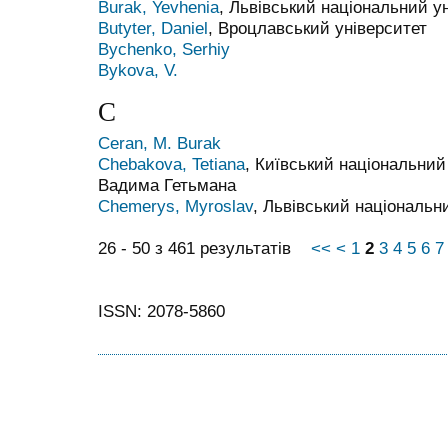
Burak, Yevhenia
, Львівський національний ун
Butyter, Daniel
, Вроцлавський університет
Bychenko, Serhiy
Bykova, V.
C
Ceran, M. Burak
Chebakova, Tetiana
, Київський національний
Вадима Гетьмана
Chemerys, Myroslav
, Львівський національн
26 - 50 з 461 результатів
<<
<
1
2
3
4
5
6
7
ISSN: 2078-5860