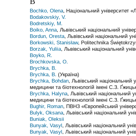
B
Bochko, Olena
, Національний університет «Л
Bodakovskiy, V.
Bodretskiy, M.
Boiko, Anna
, Львівський національний універ
Bordun, Oresta
, Львівський національний ун
Borkowski, Stanisław
, Politechnika Świętokrz
Borzak, Yuliia
, Львівський національний унів
Boyko, R.
Brochkovska, O.
Brychka, B.
Brychka, B.
(Україна)
Brychka, Bohdan
, Львівський національний 
медицини та біотехнологій імені С.З. Ґжиць
Brychka, Halyna
, Львівський національний у
медицини та біотехнологій імені С.З. Ґжиць
Bughir, Roman
, ПВНЗ «Європейський універ
Bulyk, Oksana
, Львівський національний ун
Buniak, Oleksii
Bunyak, Vasyl
, Львівський національний уні
Bunyak, Vasyl
, Львівський національний уні