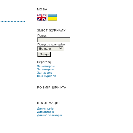
МОВА
ЗМІСТ ЖУРНАЛУ
Пошук
Пошук за критерієм
Перегляд
За номером
За автором
За назвою
Інші журнали
РОЗМІР ШРИФТА
ІНФОРМАЦІЯ
Для читачів
Для авторів
Для бібліотекарів