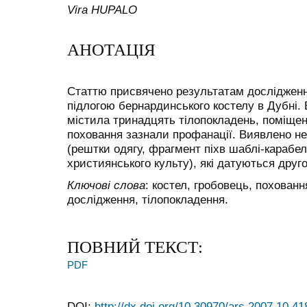
Vira HUPALO
АНОТАЦІЯ
Статтю присвячено результатам дослідження
підлогою бернардинського костелу в Дубні.
містила тринадцять тілопокладень, поміщен
поховання зазнали профанації. Виявлено н
(рештки одягу, фрагмент піхв шаблі-карабел
християнського культу), які датуються друг
Ключові слова
: костел, гробовець, похованн
дослідження, тілопокладення.
ПОВНИЙ ТЕКСТ:
PDF
DOI:
http://dx.doi.org/10.30970/ars.2007.10.41