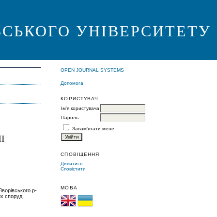
ВСЬКОГО УНІВЕРСИТЕТУ
OPEN JOURNAL SYSTEMS
Допомога
КОРИСТУВАЧ
Ім'я користувача
Пароль
Запам'ятати мене
І
СПОВІЩЕННЯ
Дивитися
Сповістити
МОВА
Яворівського р-
их споруд.