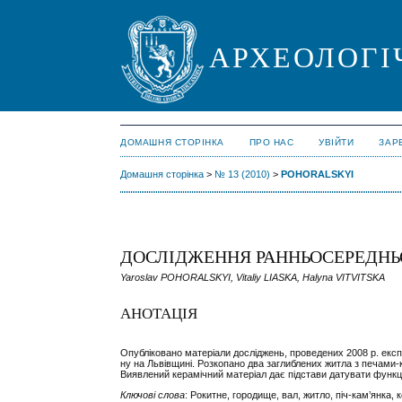
АРХЕОЛОГІ
ДОМАШНЯ СТОРІНКА
ПРО НАС
УВІЙТИ
ЗАР
Домашня сторінка
>
№ 13 (2010)
>
POHORALSKYI
ДОСЛІДЖЕННЯ РАННЬОСЕРЕДНЬО
Yaroslav POHORALSKYI, Vitaliy LIASKA, Halyna VITVITSKA
АНОТАЦІЯ
Опубліковано матеріали досліджень, проведених 2008 р. експ
ну на Львівщині. Розкопано два заглиблених житла з печами-
Виявлений керамічний матеріал дає підстави датувати функціо
Ключові слова
: Рокитне, городище, вал, житло, піч-кам’янка, 