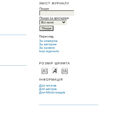
ЗМІСТ ЖУРНАЛУ
Пошук
Пошук за критерієм
Перегляд
За номером
За автором
За назвою
Інші журнали
РОЗМІР ШРИФТА
ІНФОРМАЦІЯ
Для читачів
Для авторів
Для бібліотекарів