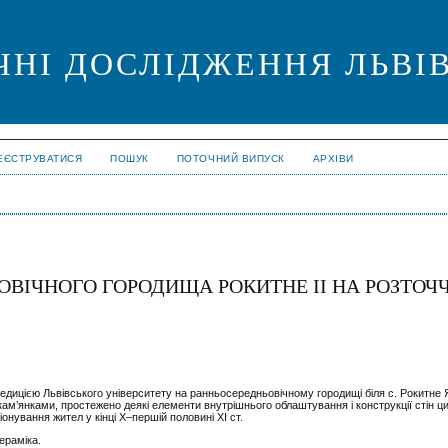
ЧНІ ДОСЛІДЖЕННЯ ЛЬВІ
ЕЄСТРУВАТИСЯ
ПОШУК
ПОТОЧНИЙ ВИПУСК
АРХІВИ
ВІЧНОГО ГОРОДИЩА РОКИТНЕ ІІ НА РОЗТОЧЧ
едицією Львівського університету на ранньосередньовічному городищі біля с. Рокитне 
кам’янками, простежено деякі елементи внутрішнього облаштування і конструкції стін ц
нування жител у кінці Х–першій половині ХІ ст.
кераміка.