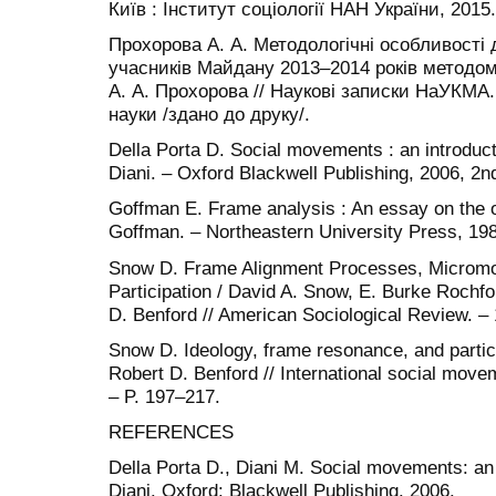
Київ : Інститут соціології НАН України, 2015.
Прохорова А. А. Методологічні особливості
учасників Майдану 2013–2014 років методом 
А. А. Прохорова // Наукові записки НаУКМА. 
науки /здано до друку/.
Della Porta D. Social movements : an introducti
Diani. – Oxford Blackwell Publishing, 2006, 2n
Goffman E. Frame analysis : An essay on the o
Goffman. – Northeastern University Press, 198
Snow D. Frame Alignment Processes, Micromo
Participation / David A. Snow, E. Burke Rochfo
D. Benford // American Sociological Review. – 
Snow D. Ideology, frame resonance, and partici
Robert D. Benford // International social movem
– P. 197–217.
REFERENCES
Della Porta D., Diani M. Social movements: an i
Diani. Oxford: Blackwell Publishing. 2006.