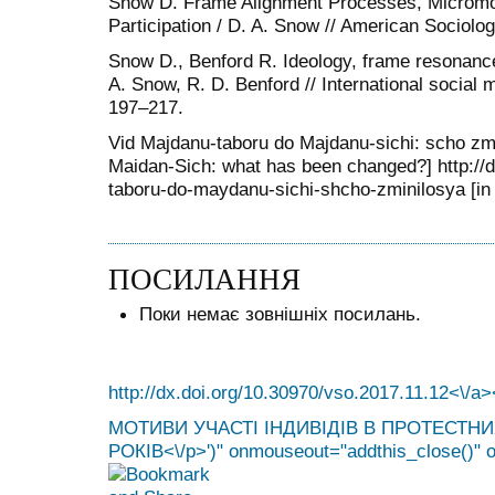
Snow D. Frame Alignment Processes, Micromo
Participation / D. A. Snow // American Sociolo
Snow D., Benford R. Ideology, frame resonance,
A. Snow, R. D. Benford // International social
197–217.
Vid Majdanu-taboru do Majdanu-sichi: scho z
Maidan-Sich: what has been changed?] http://di
taboru-do-maydanu-sichi-shcho-zminilosya [in 
ПОСИЛАННЯ
Поки немає зовнішніх посилань.
http://dx.doi.org/10.30970/vso.2017.11.12<\/a>
МОТИВИ УЧАСТІ ІНДИВІДІВ В ПРОТЕСТНИ
РОКІВ<\/p>')" onmouseout="addthis_close()" o