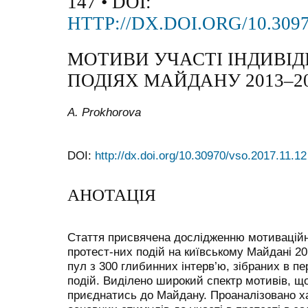
147 • DOI:
HTTP://DX.DOI.ORG/10.3097
МОТИВИ УЧАСТІ ІНДИВІД
ПОДІЯХ МАЙДАНУ 2013–20
A. Prokhorova
DOI:
http://dx.doi.org/10.30970/vso.2017.11.12
АНОТАЦІЯ
Стаття присвячена дослідженню мотиваційн
протест-них подій на київському Майдані 20
пул з 300 глибинних інтерв’ю, зібраних в пе
подій. Виділено широкий спектр мотивів, що
приєднатись до Майдану. Проаналізовано ха