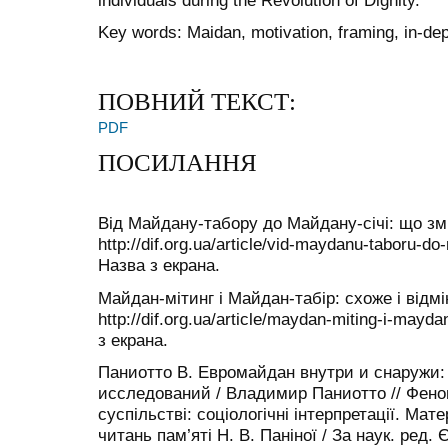
individuals during the Revolution of Dignity.
Key words: Maidan, motivation, framing, in-dep
ПОВНИЙ ТЕКСТ:
PDF
ПОСИЛАННЯ
Від Майдану-табору до Майдану-січі: що зм
http://dif.org.ua/article/vid-maydanu-taboru-d
Назва з екрана.
Майдан-мітинг і Майдан-табір: схоже і відм
http://dif.org.ua/article/maydan-miting-i-mayd
з екрана.
Паниотто В. Евромайдан внутри и снаружи:
исследований / Владимир Паниотто // Фено
суспільстві: соціологічні інтерпретації. Ма
читань пам’яті Н. В. Паніної / За наук. ред. Є.