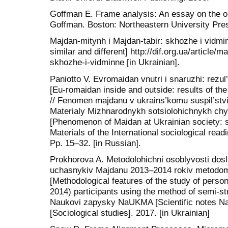
Goffman E. Frame analysis: An essay on the or
Goffman. Boston: Northeastern University Pre
Majdan-mitynh i Majdan-tabir: skhozhe i vidm
similar and different] http://dif.org.ua/article/
skhozhe-i-vidminne [in Ukrainian].
Paniotto V. Evromaidan vnutri i snaruzhi: rezul
[Eu-romaidan inside and outside: results of the 
// Fenomen majdanu v ukrains’komu suspil’stvi: 
Materialy Mizhnarodnykh sotsiolohichnykh chyta
[Phenomenon of Maidan at Ukrainian society: so
Materials of the International sociological rea
Pp. 15–32. [in Russian].
Prokhorova A. Metodolohichni osoblyvosti dos
uchasnykiv Majdanu 2013–2014 rokiv metodom 
[Methodological features of the study of perso
2014) participants using the method of semi-str
Naukovi zapysky NaUKMA [Scientific notes Na
[Sociological studies]. 2017. [in Ukrainian]