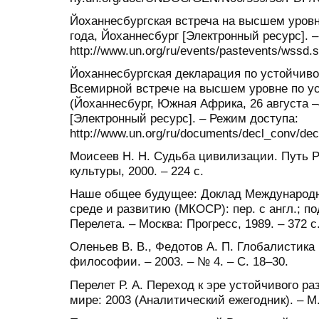
Йоханнесбургская встреча на высшем уровне
года, Йоханнесбург [Электронный ресурс]. 
http://www.un.org/ru/events/pastevents/wssd.
Йоханнесбургская декларация по устойчиво
Всемирной встрече на высшем уровне по у
(Йоханнесбург, Южная Африка, 26 августа –
[Электронный ресурс]. – Режим доступа:
http://www.un.org/ru/documents/decl_conv/dec
Моисеев Н. Н. Судьба цивилизации. Путь Ра
культуры, 2000. – 224 с.
Наше общее будущее: Доклад Международ
среде и развитию (МКОСР): пер. с англ.; под
Перелета. – Москва: Прогресс, 1989. – 372 c
Оленьев В. В., Федотов А. П. Глобалистика 
философии. – 2003. – № 4. – С. 18–30.
Перелет Р. А. Переход к эре устойчивого р
мире: 2003 (Аналитический ежегодник). – М.