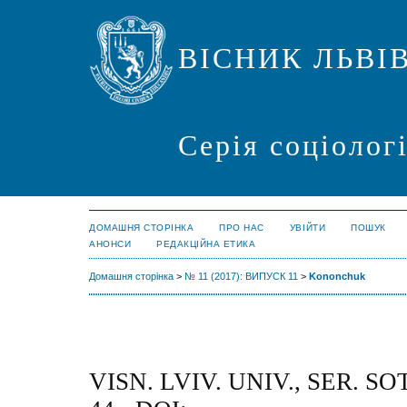
ВІСНИК ЛЬВІ
Серія соціолог
ДОМАШНЯ СТОРІНКА
ПРО НАС
УВІЙТИ
ПОШУК
АНОНСИ
РЕДАКЦІЙНА ЕТИКА
Домашня сторінка
>
№ 11 (2017): ВИПУСК 11
>
Kononchuk
VISN. LVIV. UNIV., SER. SOT