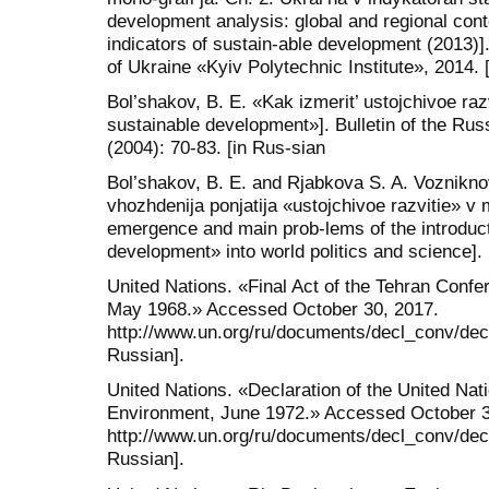
development analysis: global and regional cont
indicators of sustain-able development (2013)].
of Ukraine «Kyiv Polytechnic Institute», 2014. [
Bol’shakov, B. E. «Kak izmerit’ ustojchivoe ra
sustainable development»]. Bulletin of the Ru
(2004): 70-83. [in Rus-sian
Bol’shakov, B. E. and Rjabkova S. A. Voznikn
vhozhdenija ponjatija «ustojchivoe razvitie» v 
emergence and main prob-lems of the introduct
development» into world politics and science].
United Nations. «Final Act of the Tehran Conf
May 1968.» Accessed October 30, 2017.
http://www.un.org/ru/documents/decl_conv/decl
Russian].
United Nations. «Declaration of the United N
Environment, June 1972.» Accessed October 3
http://www.un.org/ru/documents/decl_conv/decl
Russian].