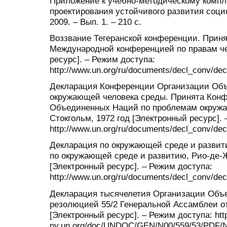
Приложение к учебно-методическому компл
проектирования устойчивого развития соци
2009. – Вып. 1. – 210 с.
Воззвание Тегеранской конференции. Приня
Международной конференцией по правам че
ресурс]. – Режим доступа:
http://www.un.org/ru/documents/decl_conv/dec
Декларация Конференции Организации Об
окружающей человека среды. Принята Кон
Объединенных Наций по проблемам окружа
Стокгольм, 1972 год [Электронный ресурс].
http://www.un.org/ru/documents/decl_conv/decl
Декларация по окружающей среде и разви
по окружающей среде и развитию, Рио-де-Ж
[Электронный ресурс]. – Режим доступа:
http://www.un.org/ru/documents/decl_conv/decla
Декларация тысячелетия Организации Объ
резолюцией 55/2 Генеральной Ассамблеи от
[Электронный ресурс]. – Режим доступа: htt
ny.un.org/doc/UNDOC/GEN/N00/559/53/PDF/