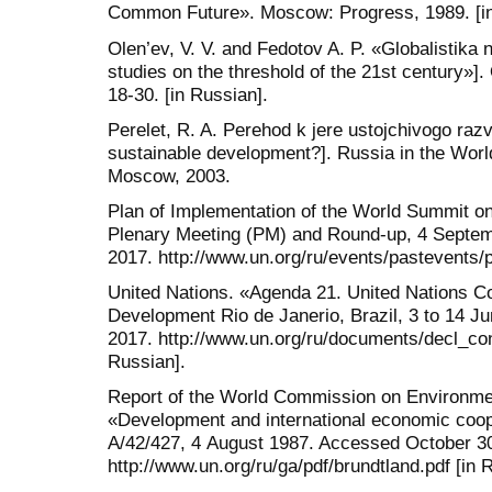
Common Future». Moscow: Progress, 1989. [in
Olen’ev, V. V. and Fedotov A. P. «Globalistika
studies on the threshold of the 21st century»].
18-30. [in Russian].
Perelet, R. A. Perehod k jere ustojchivogo razviti
sustainable development?]. Russia in the Worl
Moscow, 2003.
Plan of Implementation of the World Summit o
Plenary Meeting (PM) and Round-up, 4 Septem
2017. http://www.un.org/ru/events/pastevents/p
United Nations. «Agenda 21. United Nations 
Development Rio de Janerio, Brazil, 3 to 14 
2017. http://www.un.org/ru/documents/decl_co
Russian].
Report of the World Commission on Environm
«Development and international economic coop
А/42/427, 4 August 1987. Accessed October 30
http://www.un.org/ru/ga/pdf/brundtland.pdf [in 