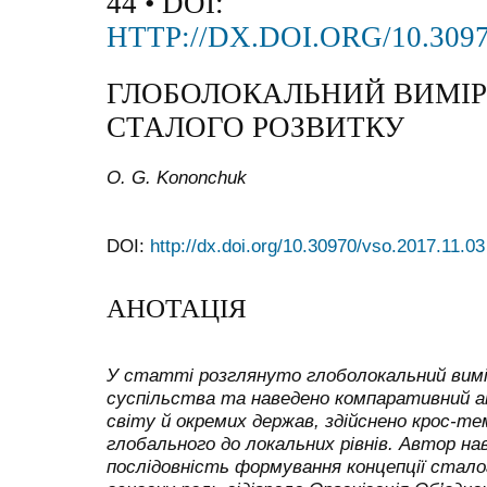
44 • DOI:
HTTP://DX.DOI.ORG/10.3097
ГЛОБОЛОКАЛЬНИЙ ВИМІР
СТАЛОГО РОЗВИТКУ
O. G. Kononchuk
DOI:
http://dx.doi.org/10.30970/vso.2017.11.03
АНОТАЦІЯ
У статті розглянуто глоболокальний вимі
суспільства та наведено компаративний ан
світу й окремих держав, здійснено крос-те
глобального до локальних рівнів. Автор на
послідовність формування концепції сталог