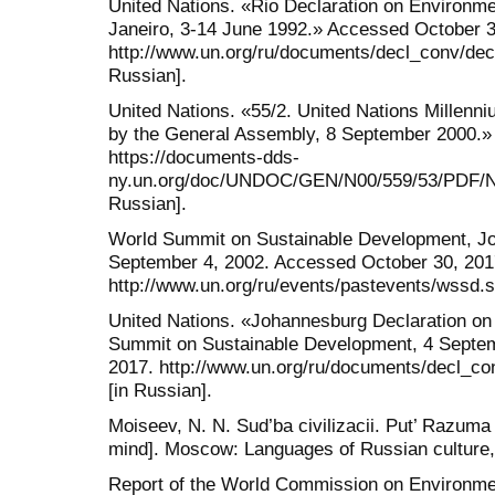
United Nations. «Rio Declaration on Environm
Janeiro, 3-14 June 1992.» Accessed October 3
http://www.un.org/ru/documents/decl_conv/decla
Russian].
United Nations. «55/2. United Nations Millenn
by the General Assembly, 8 September 2000.»
https://documents-dds-
ny.un.org/doc/UNDOC/GEN/N00/559/53/PDF/N
Russian].
World Summit on Sustainable Development, Jo
September 4, 2002. Accessed October 30, 201
http://www.un.org/ru/events/pastevents/wssd.s
United Nations. «Johannesburg Declaration on
Summit on Sustainable Development, 4 Septe
2017. http://www.un.org/ru/documents/decl_co
[in Russian].
Moiseev, N. N. Sud’ba civilizacii. Put’ Razuma [
mind]. Moscow: Languages of Russian culture, 
Report of the World Commission on Environm