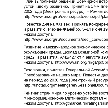
План выполнения решений Всемирной встр
устойчивому развитию. Принят на 17-м пле
2002 года [Электронный ресурс]. – Режим д
http://www.un.org/ru/events/pastevents/pdf/pl
Повестка дня на XXI век. Принята Конфер
и развитию, Рио-де-Жанейро, 3–14 июня 199
Режим доступа:
http://www.un.org/ru/documents/decl_conv/con
Развитие и международное экономическое 
окружающей среды. Доклад Всемирной ком
среды и развития. А/42/427 от 4 августа 198
Режим доступа: http://www.un.org/ru/ga/pdf/br
Резолюция, принятая Генеральной Ассамбле
Преобразование нашего мира: Повестка дня
на период до 2030 года [Электронный ресур
http://unctad.org/meetings/en/SessionalDocum
Рейтинг стран мира по уровню устойчивост
// Информационно-аналитический портал «
Режим доступа: http://gtmarket.ru/ratings/sust