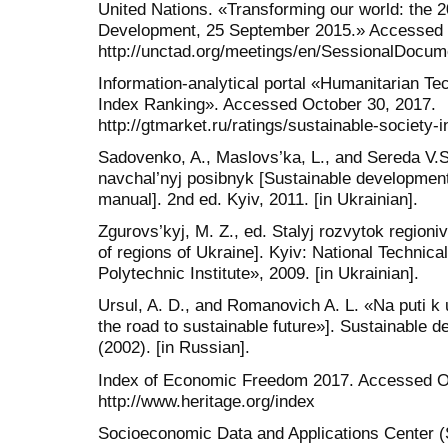
United Nations. «Transforming our world: the 
Development, 25 September 2015.» Accessed 
http://unctad.org/meetings/en/SessionalDocume
Information-analytical portal «Humanitarian T
Index Ranking». Accessed October 30, 2017.
http://gtmarket.ru/ratings/sustainable-society-i
Sadovenko, A., Maslovs’ka, L., and Sereda V.St
navchal’nyj posibnyk [Sustainable development
manual]. 2nd ed. Kyiv, 2011. [in Ukrainian].
Zgurovs’kyj, M. Z., ed. Stalyj rozvytok region
of regions of Ukraine]. Kyiv: National Technica
Polytechnic Institute», 2009. [in Ukrainian].
Ursul, A. D., and Romanovich A. L. «Na puti 
the road to sustainable future»]. Sustainable 
(2002). [in Russian].
Index of Economic Freedom 2017. Accessed O
http://www.heritage.org/index
Socioeconomic Data and Applications Center