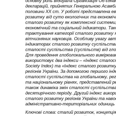
основну роль відіграла Організація Об’єдна
декларацій, прийнятих Генеральною Асамбл
половини XX ст. У роботі представлена ев
розвитку від суто екологічних та економ
сталого розвитку як комплексної системи,
економічний та соціальний індикатори. Та
трактування категорії сталого розвитку я
вітчизняних науковців. Особливу увагу авт
індикаторах сталого розвитку суспільства
сталості суспільства (суспільств) від гло
Для проведення глоболокального вимірюва
використовує два індекси – «Індекс сталос
Society Index) та «Індекс сталого розвитку
регіонів України. За допомогою першого ін
сталості суспільства на глобальному, регі
та національному рівнях, представлений ре
також динаміка змін сталості суспільства
десятирічного періоду. Другий індекс вико
сталого розвитку регіонів України та нав
адміністративно-територіальних одиниць 
Ключові слова: сталий розвиток, концепці