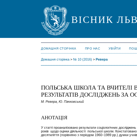
ВІСНИК ЛЬВ
ДОМАШНЯ СТОРІНКА
ПРО НАС
УВІЙТИ
ПОШ
Домашня сторінка
>
№ 10 (2016)
>
Ревера
ПОЛЬСЬКА ШКОЛА ТА ВЧИТЕЛІ В
РЕЗУЛЬТАТІВ ДОСЛІДЖЕНЬ ЗА О
М. Ревера, Ю. Пачковський
АНОТАЦІЯ
У статті проаналізовано результати соціологічних досліджень 
років щодо оцінки діяльності польської школи. Констатовано
десятиліття (порівняно з періодом 1960–1989 рр.) думки учн