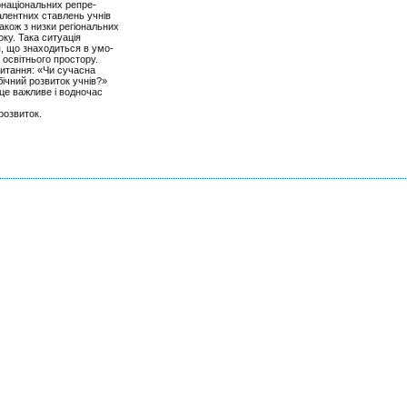
онаціональних репре-
валентних ставлень учнів
також з низки регіональних
оку. Така ситуація
, що знаходиться в умо-
 освітнього простору.
итання: «Чи сучасна
бічний розвиток учнів?»
 це важливе і водночас
розвиток.