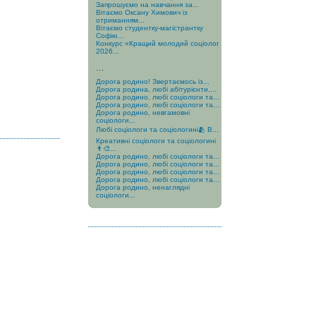
Запрошуємо на навчання за...
Вітаємо Оксану Химович із
отриманням...
Вітаємо студентку-магістрантку
Софію...
Конкурс «Кращий молодий соціолог
2026...
...
Дорога родино! Звертаємось із...
Дорога родина, любі абітурієнти,...
Дорога родино, любі соціологи та...
Дорога родино, любі соціологи та...
Дорога родино, невгамовні
соціологи...
Любі соціологи та соціологині🫂 В...
Креативні соціологи та соціологині
👨‍🎨...
Дорога родино, любі соціологи та...
Дорога родино, любі соціологи та...
Дорога родино, любі соціологи та...
Дорога родино, любі соціологи та...
Дорога родино, ненаглядні
соціологи...