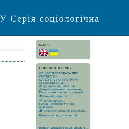
Серія соціологічна
МОВА
СОЦІОЛОГІЯ В ЛНУ...
СОЦІОЛОГ ГОЛОВАХА ПРО
ПРОТЕСТИ І...
МАГІСТЕРСЬКА ПРОГРАМА
СПЕЦІАЛЬНОСТІ...
Запрошуємо на навчання...
Дмитро Чумаченко: освітянам...
Підсилюємо напрямок стратегій та...
📚 Нова монографія:
«Інтелектуальна...
Перший етап роботи над
проєктами...
🎓 Вітаємо з успішним захистом...
Вітаємо кафедру соціології,...
...
Вісник Львівського національного...