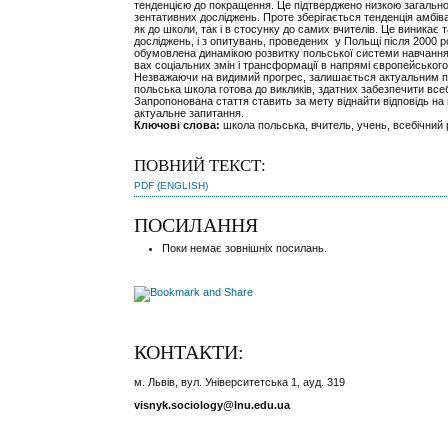
тенденцією до покращення. Це підтверджено низкою загальн
зентативних досліджень. Проте зберігається тенденція амбі
як до школи, так і в стосунку до самих вчителів. Це виникає 
досліджень, і з опитувань, проведених у Польщі після 2000 р
обумовлена динамікою розвитку польської системи навчання
вах соціальних змін і трансформації в напрямі європейського
Незважаючи на видимий прогрес, залишається актуальним п
польська школа готова до викликів, здатних забезпечити все
Запропонована стаття ставить за мету віднайти відповідь на
актуальне запитання.
Ключові слова:
школа польська, вчитель, учень, всебічний 
ПОВНИЙ ТЕКСТ:
PDF (ENGLISH)
ПОСИЛАННЯ
Поки немає зовнішніх посилань.
КОНТАКТИ:
м. Львів, вул. Університетська 1, ауд. 319
visnyk.sociology@lnu.edu.ua