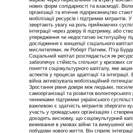
нових форм солідарності та взаємодії. Волон
організації та етнічне підприємництво ст
мобілізації ресурсів і підтримки мігрантів. 
звертають увагу на роль приймаючих суспіл
інтеграції через довіру й підтримку, або ст
упередження чи недостатню інституційну п
дослідження є концепції соціального капітал
мислителями, як Роберт Патнем, П’єр Бурд
Соціальний капітал розглядається як ресурс
забезпечує стійкість спільнот у кризових си
поняття соціокультурного капіталу, яке акц
аспектів у процесах адаптації та інтеграції.
війна активізувала мобілізаційний потенціал
Зростання рівня довіри між людьми, посиле
самоорганізації та розвиток волонтерськог
чинниками підтримки українського суспільс
важливою є здатність мігрантів зберігати ку
участь у громадських організаціях і створен
доходять висновку, що соціокультурний кап
виживання в умовах війни та вимушеної міг
побудови нового життя. Він сприяє інтеграці