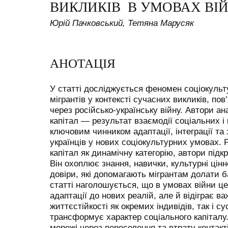
ВИКЛИКІВ В УМОВАХ ВІ
Юрій Пачковський, Тетяна Марусяк
АНОТАЦІЯ
У статті досліджується феномен соціокульту
мігрантів у контексті сучасних викликів, по
через російсько-українську війну. Автори ан
капітал — результат взаємодії соціальних і
ключовим чинником адаптації, інтеграції та
українців у нових соціокультурних умовах.
капітал як динамічну категорію, автори під
Він охоплює знання, навички, культурні цінно
довіри, які допомагають мігрантам долати 
статті наголошується, що в умовах війни ц
адаптації до нових реалій, але й відіграє 
життєстійкості як окремих індивідів, так і с
трансформує характер соціального капіталу.
мережі через переселення та втрату контак